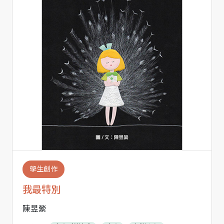
學生創作
我最特別
陳昱縈