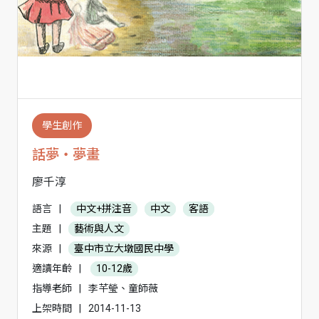
學生創作
話夢‧夢畫
廖千淳
語言
|
中文+拼注音
中文
客語
主題
|
藝術與人文
來源
|
臺中市立大墩國民中學
適讀年齡
|
10-12歲
指導老師
|
李芊瑩、童師薇
上架時間
|
2014-11-13