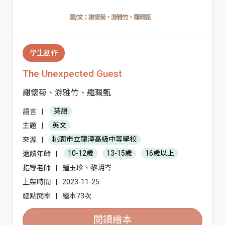
學生創作
The Unexpected Guest
謝懷菊、游雅竹、羅珮甄
語言
|
英語
主題
|
英文
來源
|
桃園市立龍潭高級中等學校
適讀年齡
|
10-12歲
13-15歲
16歲以上
指導老師
|
鍾玉珍、黎玥岑
上架時間
|
2023-11-25
總點閱率
|
繪本73次
閱讀繪本