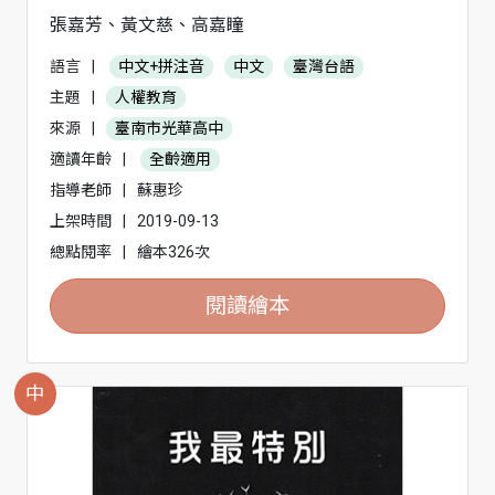
張嘉芳、黃文慈、高嘉瞳
語言
|
中文+拼注音
中文
臺灣台語
主題
|
人權教育
來源
|
臺南市光華高中
適讀年齡
|
全齡適用
指導老師
|
蘇惠珍
上架時間
|
2019-09-13
總點閱率
|
繪本326次
閱讀繪本
中