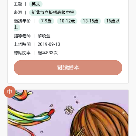
主題
|
英文
來源
|
新北市立板橋高級中學
適讀年齡
|
7-9歲
10-12歲
13-15歲
16歲以
上
指導老師
|
黎曉萱
上架時間
|
2019-09-13
總點閱率
|
繪本833次
閱讀繪本
中