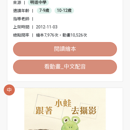
來源
|
明道中學
適讀年齡
|
7-9歲
10-12歲
指導老師
|
上架時間
|
2012-11-03
總點閱率
|
繪本7,976次，動畫10,526次
閱讀繪本
看動畫_中文配音
中