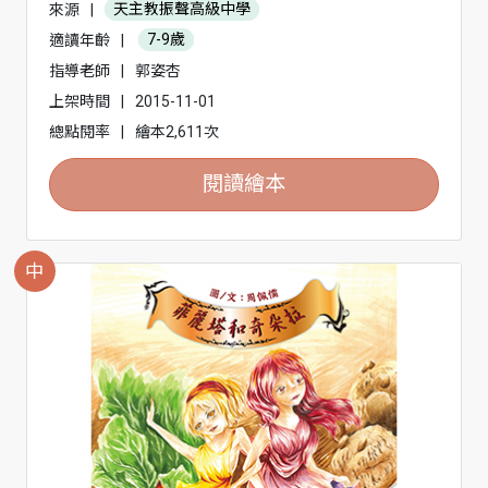
來源
|
天主教振聲高級中學
適讀年齡
|
7-9歲
指導老師
|
郭姿杏
上架時間
|
2015-11-01
總點閱率
|
繪本2,611次
閱讀繪本
中