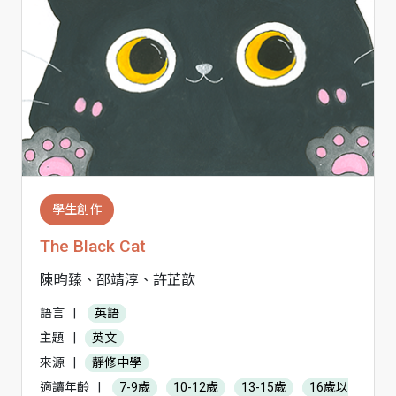
學生創作
The Black Cat
陳畇臻、邵靖淳、許芷歆
語言
|
英語
主題
|
英文
來源
|
靜修中學
適讀年齡
|
7-9歲
10-12歲
13-15歲
16歲以