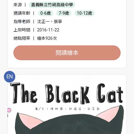
來源
|
嘉義縣立竹崎高級中學
適讀年齡
|
0-6歲
7-9歲
10-12歲
指導老師
|
沈正一、張寧
上架時間
|
2016-11-22
總點閱率
|
繪本926次
閱讀繪本
EN