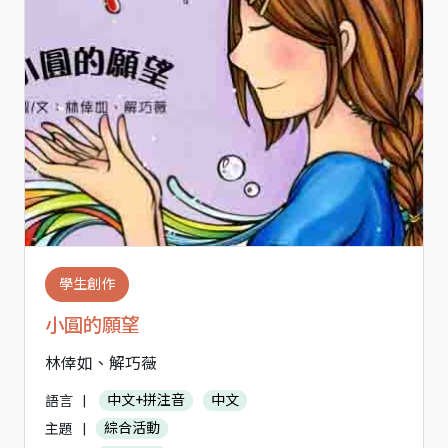
學生創作
小圓的願望
林倖如、解巧薇
語言
|
中文+拼注音
中文
主題
|
綜合活動