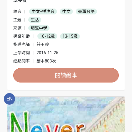
李旻諭
語言
|
中文+拼注音
中文
臺灣台語
主題
|
生活
來源
|
明道中學
適讀年齡
|
10-12歲
13-15歲
指導老師
|
莊玉鈴
上架時間
|
2016-11-25
總點閱率
|
繪本803次
閱讀繪本
EN