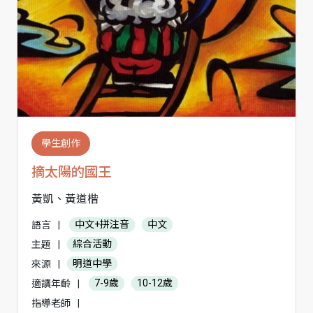
學生創作
摘太陽的國王
黃凱、黃道楷
語言
|
中文+拼注音
中文
主題
|
綜合活動
來源
|
明道中學
適讀年齡
|
7-9歲
10-12歲
指導老師
|