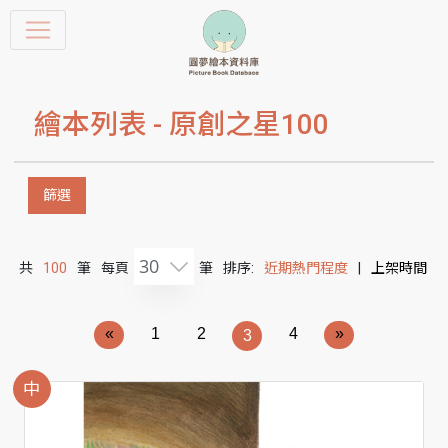
繪本列表 -
原創之星100
篩選
30
共
100
筆
每頁
筆
排序:
近期熱門程度
|
上架時間
«
1
2
4
»
3
中