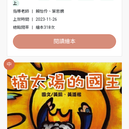
上
指導老師
|
賴怡伶、葉思嫻
上架時間
|
2023-11-26
總點閱率
|
繪本318次
閱讀繪本
中