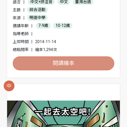
語言
|
中文+拼注音
中文
臺灣台語
主題
|
綜合活動
來源
|
明道中學
適讀年齡
|
7-9歲
10-12歲
指導老師
|
上架時間
|
2014-11-14
總點閱率
|
繪本1,294次
閱讀繪本
中