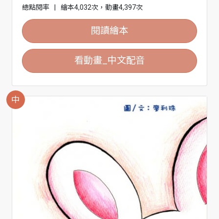
總點閱率
|
繪本4,032次，動畫4,397次
閱讀繪本
看動畫_中文配音
中