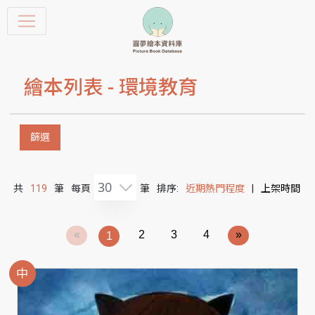
繪本列表 -
環境教育
篩選
30
共
119
筆
每頁
筆
排序:
近期熱門程度
|
上架時間
«
2
3
4
»
1
中