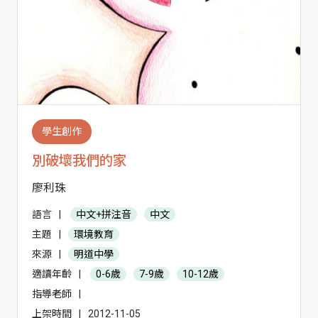
學生創作
別破壞我們的家
廖利珠
語言
|
中文+拼注音
中文
主題
|
環境教育
來源
|
明道中學
適讀年齡
|
0-6歲
7-9歲
10-12歲
指導老師
|
上架時間
|
2012-11-05