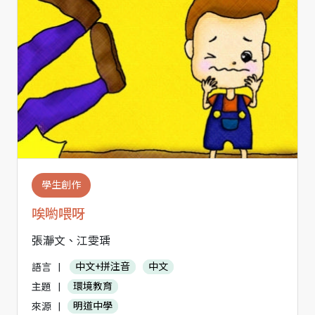
學生創作
唉喲喂呀
張瀞文、江雯瑀
語言
|
中文+拼注音
中文
主題
|
環境教育
來源
|
明道中學