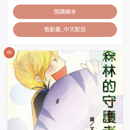
閱讀繪本
看動畫_中文配音
中