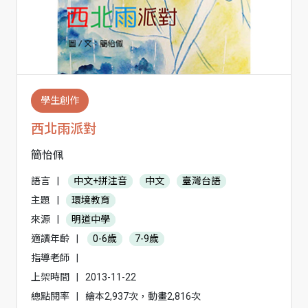
學生創作
西北雨派對
簡怡佩
語言
|
中文+拼注音
中文
臺灣台語
主題
|
環境教育
來源
|
明道中學
適讀年齡
|
0-6歲
7-9歲
指導老師
|
上架時間
|
2013-11-22
總點閱率
|
繪本2,937次，動畫2,816次