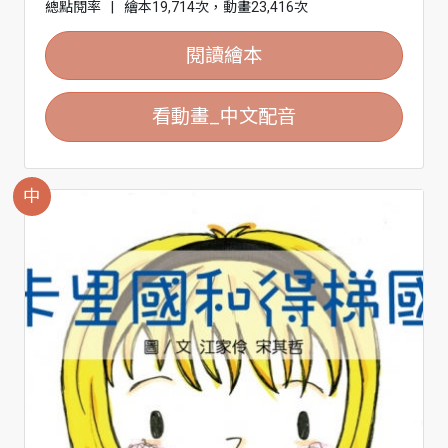
總點閱率
|
繪本19,714次，動畫23,416次
閱讀繪本
看動畫_中文配音
中