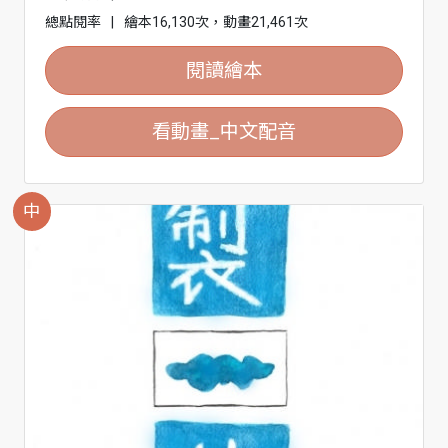
總點閱率
|
繪本16,130次，動畫21,461次
閱讀繪本
看動畫_中文配音
中