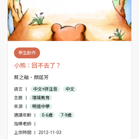
學生創作
小熊：回不去了？
蔡之釉、顏莛芳
語言
|
中文+拼注音
中文
主題
|
環境教育
來源
|
明道中學
適讀年齡
|
0-6歲
7-9歲
指導老師
|
上架時間
|
2012-11-03