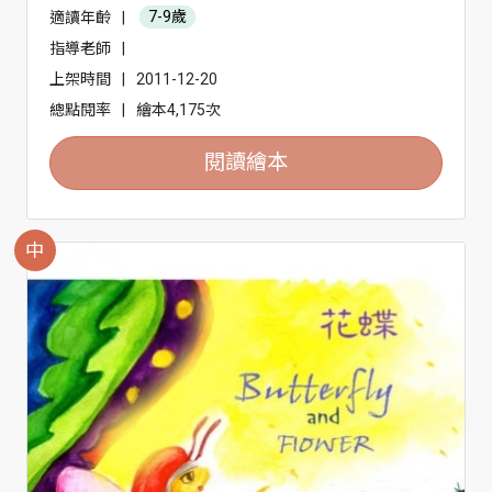
適讀年齡
|
7-9歲
指導老師
|
上架時間
|
2011-12-20
總點閱率
|
繪本4,175次
閱讀繪本
中