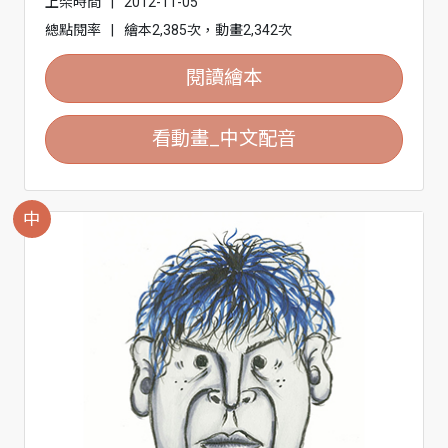
上架時間
|
2012-11-05
總點閱率
|
繪本2,385次，動畫2,342次
閱讀繪本
看動畫_中文配音
中