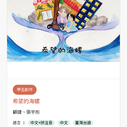
學生創作
希望的海螺
顧婕、張宇彤
語言
|
中文+拼注音
中文
臺灣台語