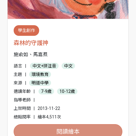
學生創作
森林的守護神
施俞如、馬嘉焄
語言
|
中文+拼注音
中文
主題
|
環境教育
來源
|
明道中學
適讀年齡
|
7-9歲
10-12歲
指導老師
|
上架時間
|
2013-11-22
總點閱率
|
繪本4,511次
閱讀繪本