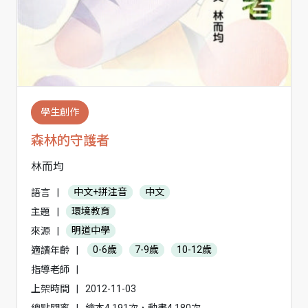
學生創作
森林的守護者
林而均
語言
|
中文+拼注音
中文
主題
|
環境教育
來源
|
明道中學
適讀年齡
|
0-6歲
7-9歲
10-12歲
指導老師
|
上架時間
|
2012-11-03
總點閱率
|
繪本4,191次，動畫4,180次