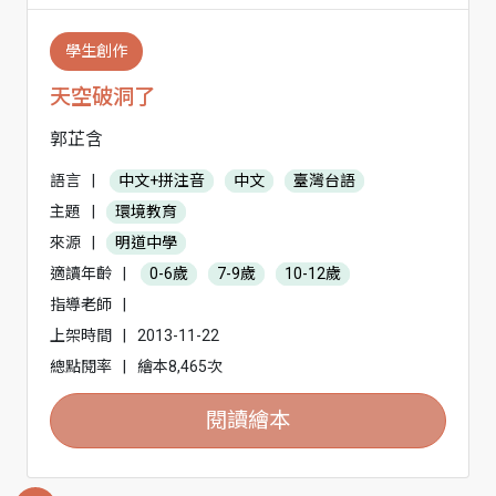
學生創作
天空破洞了
郭芷含
語言
|
中文+拼注音
中文
臺灣台語
主題
|
環境教育
來源
|
明道中學
適讀年齡
|
0-6歲
7-9歲
10-12歲
指導老師
|
上架時間
|
2013-11-22
總點閱率
|
繪本8,465次
閱讀繪本