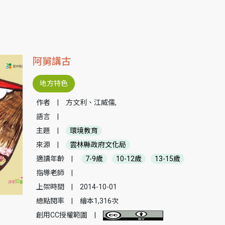
阿舅講古
地方特色
作者
|
方文利、江威儒,
語言
|
主題
|
環境教育
來源
|
雲林縣政府文化局
適讀年齡
|
7-9歲
10-12歲
13-15歲
指導老師
|
上架時間
|
2014-10-01
總點閱率
|
繪本1,316次
創用CC授權範圍
|