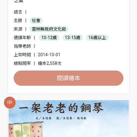
芝薰
語言
|
主題
|
社會
來源
|
雲林縣政府文化局
適讀年齡
|
10-12歲
13-15歲
16歲以上
指導老師
|
上架時間
|
2014-10-01
總點閱率
|
繪本2,558次
閱讀繪本
中