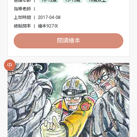
適讀年齡
|
10-12歲
13-15歲
16歲以上
指導老師
|
上架時間
|
2017-04-08
總點閱率
|
繪本927次
閱讀繪本
中