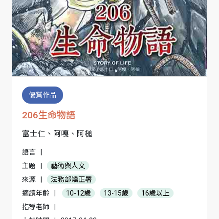
優賞作品
206生命物語
富士仁、阿嘎、阿槌
語言
|
主題
|
藝術與人文
來源
|
法務部矯正署
適讀年齡
|
10-12歲
13-15歲
16歲以上
指導老師
|