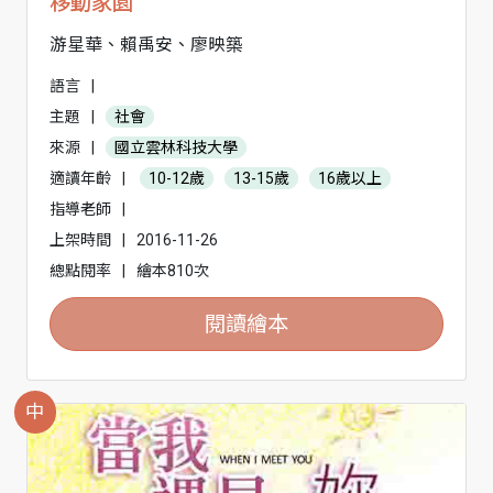
移動家園
游星華、賴禹安、廖映築
語言
|
主題
|
社會
來源
|
國立雲林科技大學
適讀年齡
|
10-12歲
13-15歲
16歲以上
指導老師
|
上架時間
|
2016-11-26
總點閱率
|
繪本810次
閱讀繪本
中