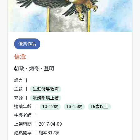
優賞作品
信念
朝政、炯奇、登明
語言
|
主題
|
生涯發展教育
來源
|
法務部矯正署
適讀年齡
|
10-12歲
13-15歲
16歲以上
指導老師
|
上架時間
|
2017-04-09
總點閱率
|
繪本817次