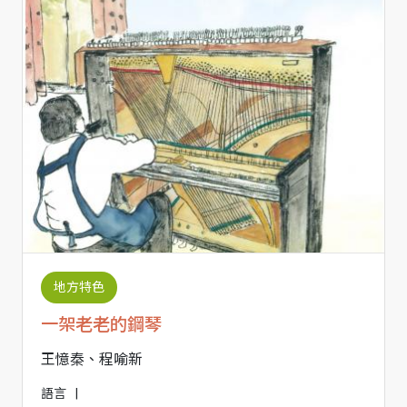
地方特色
一架老老的鋼琴
王憶秦、程喻新
語言
|