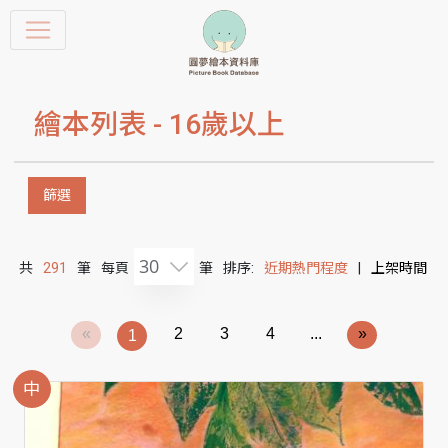
繪本列表 -
16歲以上
篩選
30
共
291
筆
每頁
筆
排序:
近期熱門程度
|
上架時間
«
2
3
4
...
»
1
中