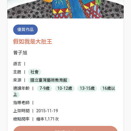
優賞作品
假如我是大肚王
曾子旭
語言
|
主題
|
社會
來源
|
國立臺灣藝術教育館
適讀年齡
|
7-9歲
10-12歲
13-15歲
16歲以
上
指導老師
|
上架時間
|
2015-11-19
總點閱率
|
繪本1,171次