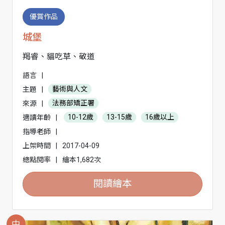
優賞作品
城堡
羯睿、貓吃草、敬道
語言
|
主題
|
藝術與人文
來源
|
法務部矯正署
適讀年齡
|
10-12歲
13-15歲
16歲以上
指導老師
|
上架時間
|
2017-04-09
總點閱率
|
繪本1,682次
閱讀繪本
中