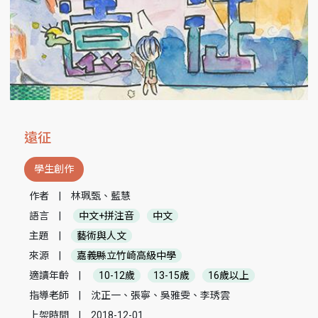
遠征
學生創作
作者
|
林珮甄、藍慧
語言
|
中文+拼注音
中文
主題
|
藝術與人文
來源
|
嘉義縣立竹崎高級中學
適讀年齡
|
10-12歲
13-15歲
16歲以上
指導老師
|
沈正一、張寧、吳雅雯、李琇雲
上架時間
|
2018-12-01