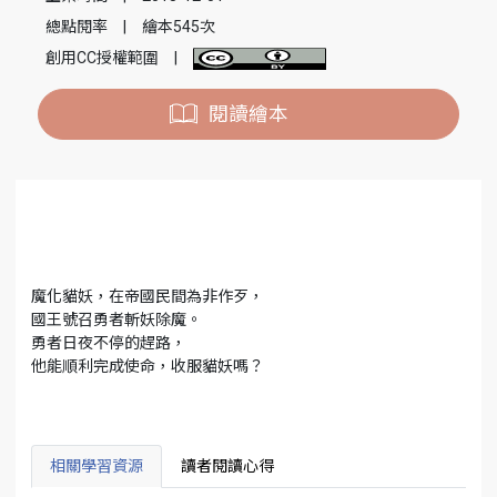
總點閱率
|
繪本545次
創用CC授權範圍
|
閱讀繪本
魔化貓妖，在帝國民間為非作歹，
國王號召勇者斬妖除魔。
勇者日夜不停的趕路，
他能順利完成使命，收服貓妖嗎？
相關學習資源
讀者閱讀心得