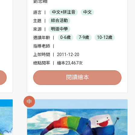
劉忠翰
語言
|
中文+拼注音
中文
主題
|
綜合活動
來源
|
明道中學
適讀年齡
|
0-6歲
7-9歲
10-12歲
指導老師
|
上架時間
|
2011-12-20
總點閱率
|
繪本23,467次
閱讀繪本
中