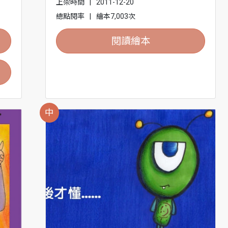
上架時間
|
2011-12-20
總點閱率
|
繪本7,003次
閱讀繪本
中