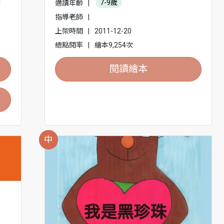
適讀年齡
|
7-9歲
指導老師
|
上架時間
|
2011-12-20
總點閱率
|
繪本9,254次
閱讀繪本
中