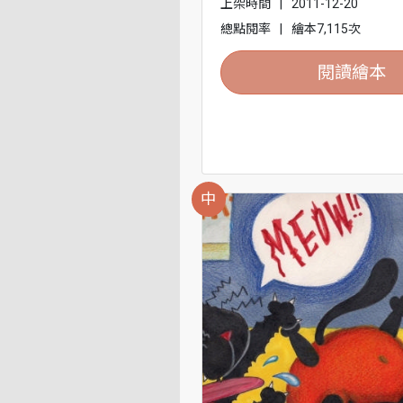
上架時間
|
2011-12-20
總點閱率
|
繪本7,115次
閱讀繪本
中