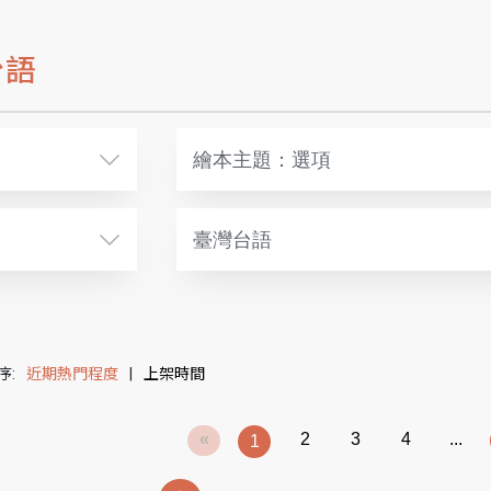
台語
繪本主題：選項
臺灣台語
序:
近期熱門程度
|
上架時間
«
2
3
4
...
1