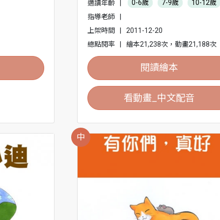
適讀年齡
|
0-6歲
7-9歲
10-12歲
指導老師
|
上架時間
|
2011-12-20
總點閱率
|
繪本21,238次，動畫21,188次
閱讀繪本
看動畫_中文配音
中