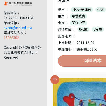
陳厚伸
語言
|
中文+拼注音
中文
諮詢電話：
主題
|
環境教育
04-2262-5100#123
來源
|
明道中學
諮詢信箱：
avedu@nlpi.edu.tw
適讀年齡
|
0-6歲
7-9歲
累計拜訪人次：
指導老師
|
15368302
上架時間
|
2011-12-20
Copyright © 2026 國立公
總點閱率
|
繪本38,538次
共資訊圖書館 All Right
Reserved
閱讀繪本
中