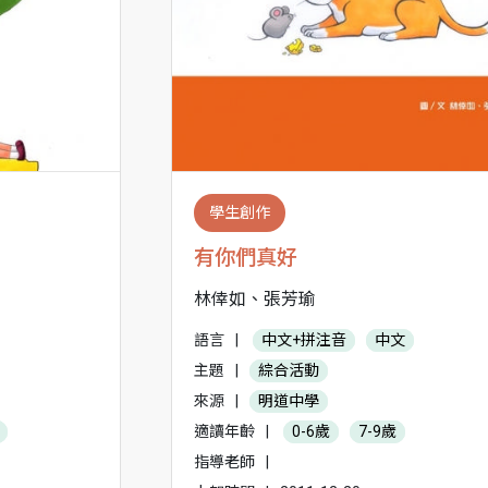
學生創作
有你們真好
林倖如、張芳瑜
語言
|
中文+拼注音
中文
主題
|
綜合活動
來源
|
明道中學
適讀年齡
|
0-6歲
7-9歲
指導老師
|