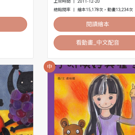
上架時間
|
2011-12-20
總點閱率
|
繪本15,178次，動畫13,234次
閱讀繪本
看動畫_中文配音
中