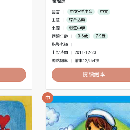
陳瑋進
語言
|
中文+拼注音
中文
主題
|
綜合活動
來源
|
明道中學
適讀年齡
|
0-6歲
7-9歲
指導老師
|
上架時間
|
2011-12-20
總點閱率
|
繪本12,954次
閱讀繪本
中