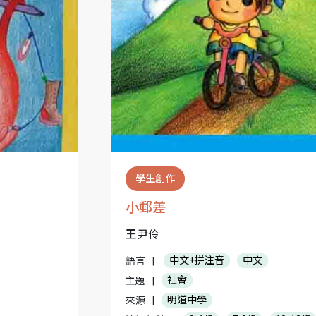
學生創作
小郵差
王尹伶
語言
|
中文+拼注音
中文
主題
|
社會
來源
|
明道中學