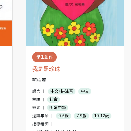
學生創作
我是黑珍珠
荊柏蓁
語言
|
中文+拼注音
中文
主題
|
社會
來源
|
明道中學
適讀年齡
|
0-6歲
7-9歲
10-12歲
指導老師
|