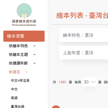
繪本列表 -
臺灣
繪本特色：選項
繪本瀏覽
依繪本特色
上架年度：選項
依繪本主題
依適讀年齡
依語言
中文+拼注音
30
共
1485
筆
每頁
筆
排
中文
英語
臺灣台語