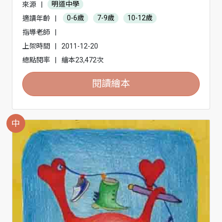
來源
|
明道中學
適讀年齡
|
0-6歲
7-9歲
10-12歲
指導老師
|
上架時間
|
2011-12-20
總點閱率
|
繪本23,472次
閱讀繪本
中