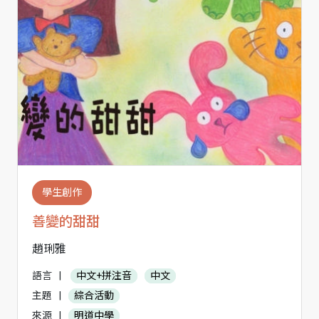
學生創作
善變的甜甜
趙琍雅
語言
|
中文+拼注音
中文
主題
|
綜合活動
來源
|
明道中學