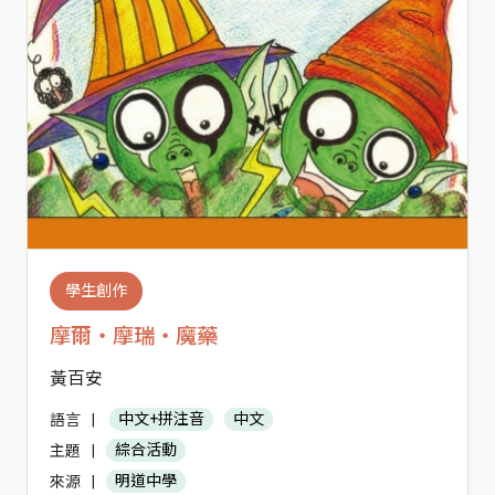
學生創作
摩爾‧摩瑞‧魔藥
黃百安
語言
|
中文+拼注音
中文
主題
|
綜合活動
來源
|
明道中學