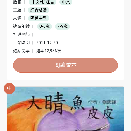
語言
|
中文+拼注音
中文
主題
|
綜合活動
來源
|
明道中學
適讀年齡
|
0-6歲
7-9歲
指導老師
|
上架時間
|
2011-12-20
總點閱率
|
繪本12,956次
閱讀繪本
中