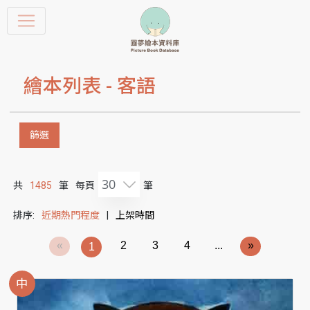
繪本列表 -
客語
篩選
30
共
1485
筆
每頁
筆
排序:
近期熱門程度
|
上架時間
«
2
3
4
...
»
1
中