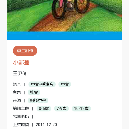
學生創作
小郵差
王尹伶
語言
|
中文+拼注音
中文
主題
|
社會
來源
|
明道中學
適讀年齡
|
0-6歲
7-9歲
10-12歲
指導老師
|
上架時間
|
2011-12-20