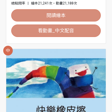
總點閱率
|
繪本21,241次，動畫21,188次
閱讀繪本
看動畫_中文配音
中