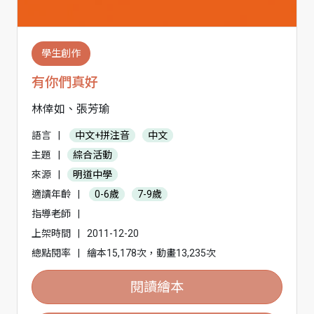
學生創作
有你們真好
林倖如、張芳瑜
語言
|
中文+拼注音
中文
主題
|
綜合活動
來源
|
明道中學
適讀年齡
|
0-6歲
7-9歲
指導老師
|
上架時間
|
2011-12-20
總點閱率
|
繪本15,178次，動畫13,235次
閱讀繪本