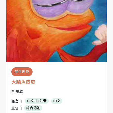
學生創作
大睛魚皮皮
劉忠翰
語言
|
中文+拼注音
中文
主題
|
綜合活動