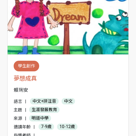
學生創作
夢想成真
賴琍安
語言
|
中文+拼注音
中文
主題
|
生涯發展教育
來源
|
明道中學
適讀年齡
|
7-9歲
10-12歲
指導老師
|