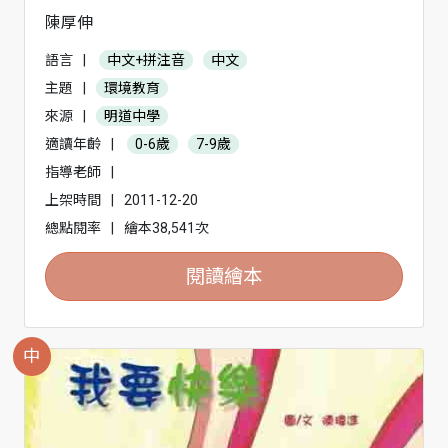
陳厚伸
語言
|
中文+拼注音
中文
主題
|
環境教育
來源
|
明道中學
適讀年齡
|
0-6歲
7-9歲
指導老師
|
上架時間
|
2011-12-20
總點閱率
|
繪本38,541次
閱讀繪本
中