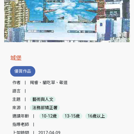
城堡
優賞作品
作者
|
羯睿、貓吃草、敬道
語言
|
主題
|
藝術與人文
來源
|
法務部矯正署
適讀年齡
|
10-12歲
13-15歲
16歲以上
指導老師
|
上架時間
|
2017-04-09