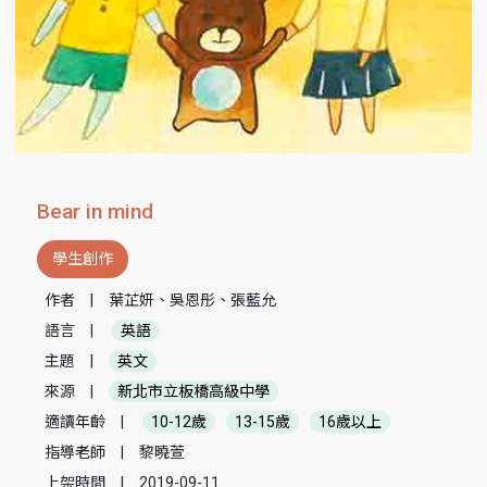
Bear in mind
學生創作
作者
|
葉芷妍、吳恩彤、張藍允
語言
|
英語
主題
|
英文
來源
|
新北市立板橋高級中學
適讀年齡
|
10-12歲
13-15歲
16歲以上
指導老師
|
黎曉萱
上架時間
|
2019-09-11