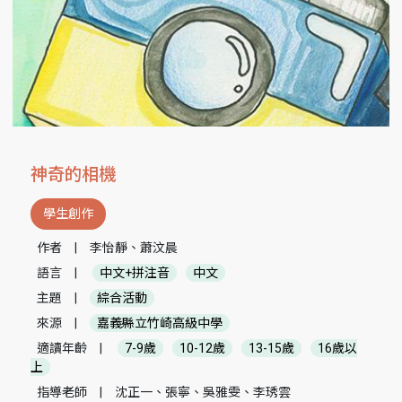
神奇的相機
學生創作
作者
|
李怡靜、蕭汶晨
語言
|
中文+拼注音
中文
主題
|
綜合活動
來源
|
嘉義縣立竹崎高級中學
適讀年齡
|
7-9歲
10-12歲
13-15歲
16歲以
上
指導老師
|
沈正一、張寧、吳雅雯、李琇雲