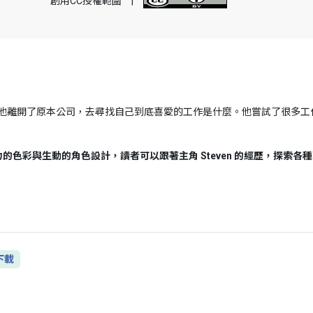
創用CC授權範圍
|
有一天他離開了原本公司，去尋找自己到底喜愛的工作是什麼。他嘗試了很多工
色彩與生動的角色設計，讀者可以跟著主角 Steven 的經歷，探索各
下載