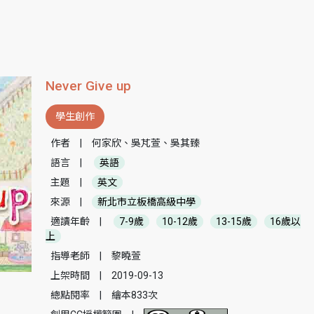
Never Give up
學生創作
作者
|
何家欣、吳芃萱、吳其臻
語言
|
英語
主題
|
英文
來源
|
新北市立板橋高級中學
適讀年齡
|
7-9歲
10-12歲
13-15歲
16歲以
上
指導老師
|
黎曉萱
上架時間
|
2019-09-13
總點閱率
|
繪本833次