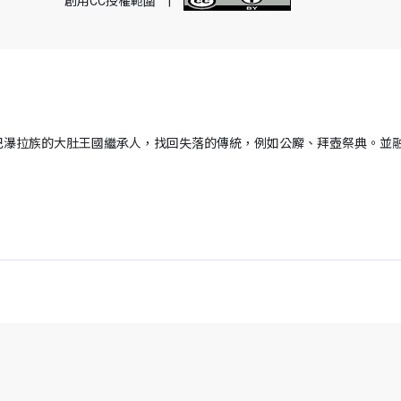
創用CC授權範圍
|
巴瀑拉族的大肚王國繼承人，找回失落的傳統，例如公廨、拜壺祭典。並