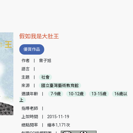
假如我是大肚王
優賞作品
作者
|
曾子旭
語言
|
主題
|
社會
來源
|
國立臺灣藝術教育館
適讀年齡
|
7-9歲
10-12歲
13-15歲
16歲以
上
指導老師
|
上架時間
|
2015-11-19
總點閱率
|
繪本1,171次