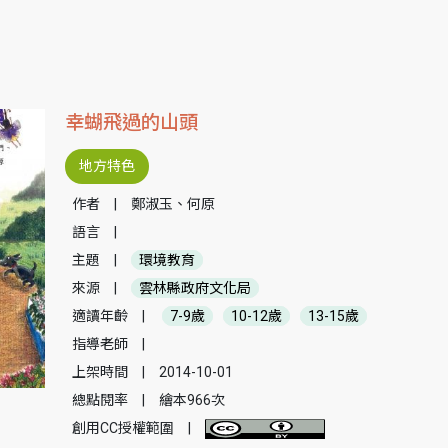
幸蝴飛過的山頭
地方特色
作者
|
鄭淑玉、何原
語言
|
主題
|
環境教育
來源
|
雲林縣政府文化局
適讀年齡
|
7-9歲
10-12歲
13-15歲
指導老師
|
上架時間
|
2014-10-01
總點閱率
|
繪本966次
創用CC授權範圍
|