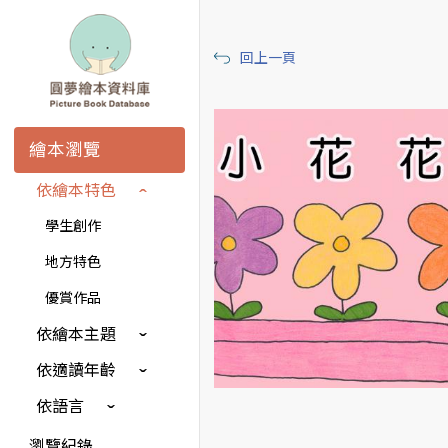
回上一頁
繪本瀏覽
依繪本特色
學生創作
地方特色
優賞作品
依繪本主題
依適讀年齡
依語言
瀏覽紀錄