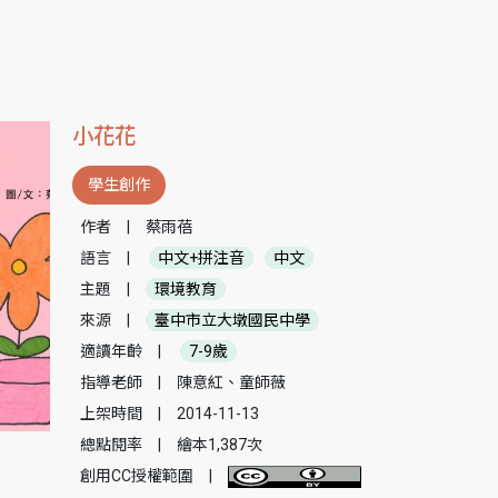
小花花
學生創作
作者
|
蔡雨蓓
語言
|
中文+拼注音
中文
主題
|
環境教育
來源
|
臺中市立大墩國民中學
適讀年齡
|
7-9歲
指導老師
|
陳意紅、童師薇
上架時間
|
2014-11-13
總點閱率
|
繪本1,387次
創用CC授權範圍
|