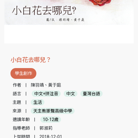
小白花去哪兒？
學生創作
作者
|
陳羽靖、黃于庭
語言
|
中文+拼注音
中文
臺灣台語
主題
|
生活
來源
|
天主教振聲高級中學
適讀年齡
|
10-12歲
指導老師
|
郭淑莉
上架時間
|
2018-12-01