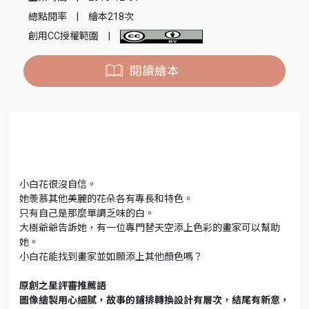
總點閱率
|
繪本218次
創用CC授權範圍
|
閱讀繪本
小白花很沒自信。
她羡慕其他美麗的花朵各有專長和特色。
只有自己是那麼單調乏味的白。
大樹爺爺告訴她，有一位專門替天空添上色彩的畫家可以幫助
她。
小白花能找到畫家並如願添上其他顏色嗎？
原創之星評審推薦語
圖像繪製用心細膩，故事的鋪排轉換設計有層次，結尾有新意，