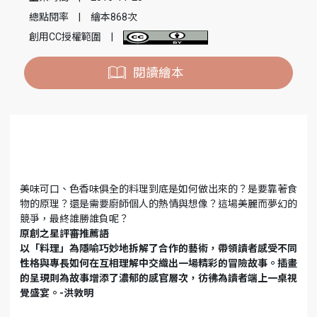
總點閱率
|
繪本868次
創用CC授權範圍
|
閱讀繪本
美味可口、色香味俱全的料理到底是如何做出來的？是要靠著食
物的原理？還是需要廚師個人的熱情與想像？這場美麗而夢幻的
競爭，最終誰勝誰負呢？
原創之星評審推薦語
以「料理」為隱喻巧妙地拆解了合作的藝術，帶領讀者感受不同
性格與專長如何在互相理解中交織出一場精彩的冒險故事。插畫
的呈現則為故事增添了濃郁的感官層次，彷彿為讀者端上一桌視
覺盛宴。-洪敦明