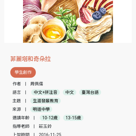
菲麗塔和奇朵拉
學生創作
作者
|
周佩儒
語言
|
中文+拼注音
中文
臺灣台語
主題
|
生涯發展教育
來源
|
明道中學
適讀年齡
|
10-12歲
13-15歲
指導老師
|
莊玉鈴
上架時間
|
2016-11-25