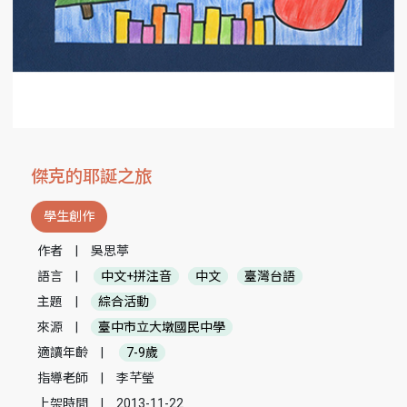
傑克的耶誕之旅
學生創作
作者
|
吳思葶
語言
|
中文+拼注音
中文
臺灣台語
主題
|
綜合活動
來源
|
臺中市立大墩國民中學
適讀年齡
|
7-9歲
指導老師
|
李芊瑩
上架時間
|
2013-11-22