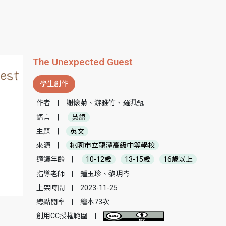
The Unexpected Guest
學生創作
作者
|
謝懷菊、游雅竹、羅珮甄
語言
|
英語
主題
|
英文
來源
|
桃園市立龍潭高級中等學校
適讀年齡
|
10-12歲
13-15歲
16歲以上
指導老師
|
鍾玉珍、黎玥岑
上架時間
|
2023-11-25
總點閱率
|
繪本73次
創用CC授權範圍
|