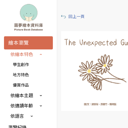
回上一頁
繪本瀏覽
依繪本特色
學生創作
地方特色
優賞作品
依繪本主題
依適讀年齡
依語言
瀏覽紀錄