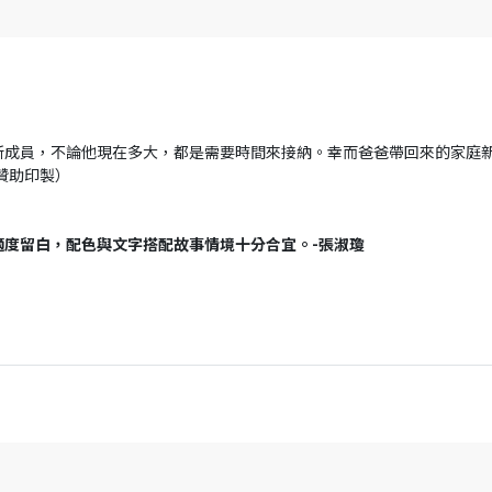
新成員，不論他現在多大，都是需要時間來接納。幸而爸爸帶回來的家庭
年贊助印製）
適度留白，配色與文字搭配故事情境十分合宜。-張淑瓊