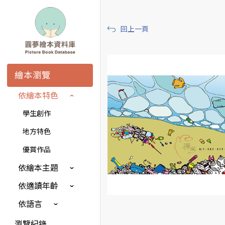
回上一頁
繪本瀏覽
依繪本特色
學生創作
地方特色
優賞作品
依繪本主題
依適讀年齡
依語言
瀏覽紀錄