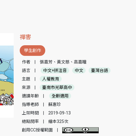
禪害
學生創作
作者
|
張嘉芳、黃文慈、高嘉瞳
語言
|
中文+拼注音
中文
臺灣台語
主題
|
人權教育
來源
|
臺南市光華高中
適讀年齡
|
全齡適用
指導老師
|
蘇惠珍
上架時間
|
2019-09-13
總點閱率
|
繪本325次
創用CC授權範圍
|