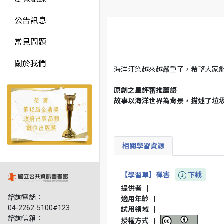
公告訊息
常見問題
關於我們
海洋汙染越來越嚴重了，希望大家能
原創之星評審推薦語
故事以海洋世界為背景，描述了垃
相關學習資源
【學習單】禪害
下載
提供者
|
諮詢電話：
適用年齡
|
04-2262-5100#123
試用領域
|
諮詢信箱：
授權方式
|