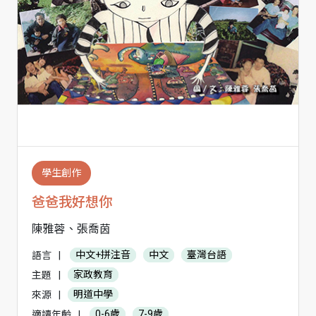
學生創作
爸爸我好想你
陳雅蓉、張喬茵
語言
|
中文+拼注音
中文
臺灣台語
主題
|
家政教育
來源
|
明道中學
適讀年齡
|
0-6歲
7-9歲