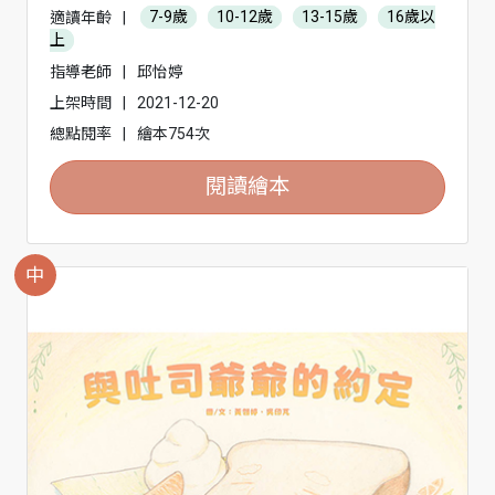
適讀年齡
|
7-9歲
10-12歲
13-15歲
16歲以
上
指導老師
|
邱怡婷
上架時間
|
2021-12-20
總點閱率
|
繪本754次
閱讀繪本
中