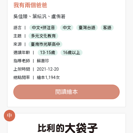
我有兩個爸爸
吳佳臻、葉紜汎、盧侑莙
語言
|
中文+拼注音
中文
臺灣台語
客語
主題
|
多元文化教育
來源
|
臺南市光華高中
適讀年齡
|
13-15歲
16歲以上
指導老師
|
蘇惠珍
上架時間
|
2021-12-20
總點閱率
|
繪本1,194次
閱讀繪本
中