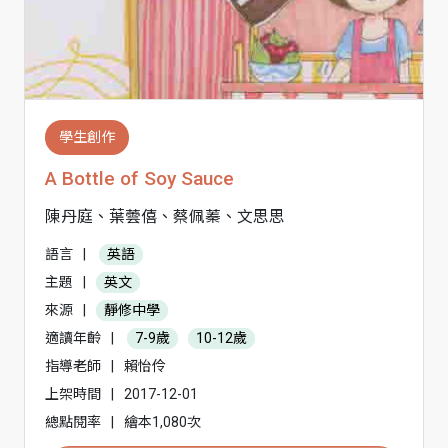
學生創作
A Bottle of Soy Sauce
陳丹庭、葉蕓僖、蔡佩蓁、文思思
語言
|
英語
主題
|
英文
來源
|
靜修中學
適讀年齡
|
7-9歲
10-12歲
指導老師
|
賴怡伶
上架時間
|
2017-12-01
總點閱率
|
繪本1,080次