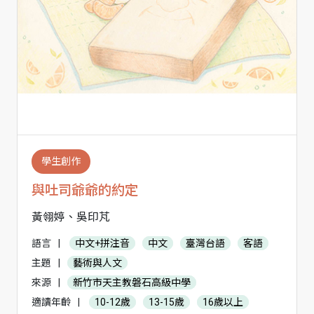
學生創作
與吐司爺爺的約定
黃翎婷、吳印芃
語言
|
中文+拼注音
中文
臺灣台語
客語
主題
|
藝術與人文
來源
|
新竹市天主教磐石高級中學
適讀年齡
|
10-12歲
13-15歲
16歲以上