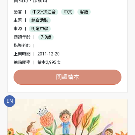
黃詩鈞、陳稜崎
語言
|
中文+拼注音
中文
客語
主題
|
綜合活動
來源
|
明道中學
適讀年齡
|
7-9歲
指導老師
|
上架時間
|
2011-12-20
總點閱率
|
繪本2,995次
閱讀繪本
EN