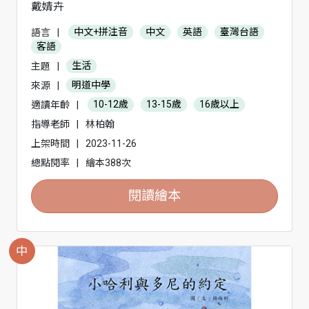
戴婧卉
語言
|
中文+拼注音
中文
英語
臺灣台語
客語
主題
|
生活
來源
|
明道中學
適讀年齡
|
10-12歲
13-15歲
16歲以上
指導老師
|
林柏翰
上架時間
|
2023-11-26
總點閱率
|
繪本388次
閱讀繪本
中