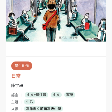
學生創作
日常
陳宇珊
語言
|
中文+拼注音
中文
客語
主題
|
生活
來源
|
高雄市立前鎮高級中學