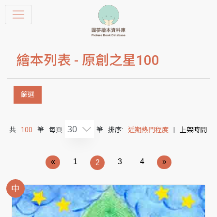
繪本列表 -
原創之星100
篩選
30
共
100
筆
每頁
筆
排序:
近期熱門程度
|
上架時間
«
1
3
4
»
2
中