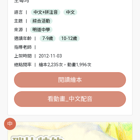
王莓均
語言
|
中文+拼注音
中文
主題
|
綜合活動
來源
|
明道中學
適讀年齡
|
7-9歲
10-12歲
指導老師
|
上架時間
|
2012-11-03
總點閱率
|
繪本2,235次，動畫1,996次
閱讀繪本
看動畫_中文配音
中