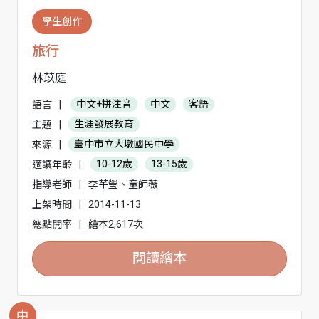
學生創作
旅行
林苡庭
語言
|
中文+拼注音
中文
客語
主題
|
生涯發展教育
來源
|
臺中市立大墩國民中學
適讀年齡
|
10-12歲
13-15歲
指導老師
|
李芊瑩、童師薇
上架時間
|
2014-11-13
總點閱率
|
繪本2,617次
閱讀繪本
中