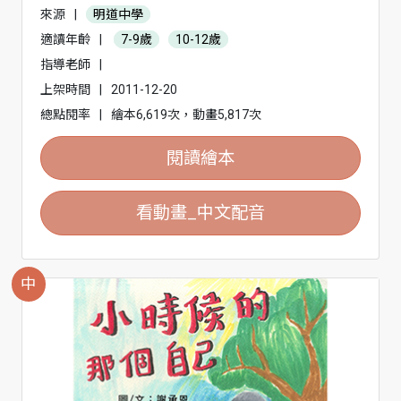
來源
|
明道中學
適讀年齡
|
7-9歲
10-12歲
指導老師
|
上架時間
|
2011-12-20
總點閱率
|
繪本6,619次，動畫5,817次
閱讀繪本
看動畫_中文配音
中