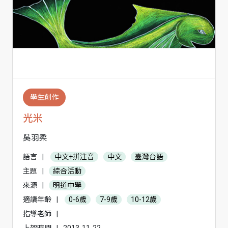
學生創作
光米
吳羽柔
語言
|
中文+拼注音
中文
臺灣台語
主題
|
綜合活動
來源
|
明道中學
適讀年齡
|
0-6歲
7-9歲
10-12歲
指導老師
|