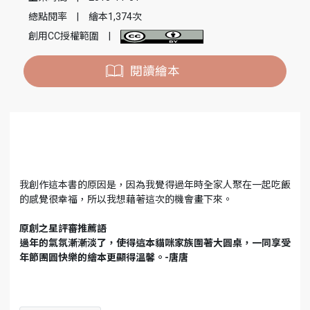
總點閱率
|
繪本1,374次
創用CC授權範圍
|
閱讀繪本
我創作這本書的原因是，因為我覺得過年時全家人聚在一起吃飯
的感覺很幸福，所以我想藉著這次的機會畫下來。
原創之星評審推薦語
過年的氣氛漸漸淡了，使得這本貓咪家族圍著大圓桌，一同享受
年節團圓快樂的繪本更顯得溫馨。-唐唐