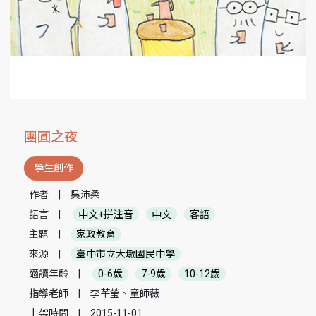
團圓之夜
學生創作
作者
|
吳沛柔
語言
|
中文+拼注音
中文
客語
主題
|
家政教育
來源
|
臺中市立大墩國民中學
適讀年齡
|
0-6歲
7-9歲
10-12歲
指導老師
|
李芊瑩、童師薇
上架時間
|
2015-11-01