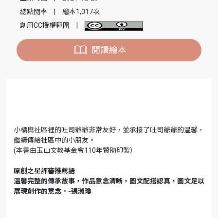
總點閱率
|
繪本1,017次
創用CC授權範圍
|
閱讀繪本
小橘與社區裡的吐司爺爺非常友好，並承接了吐司爺爺的溫馨，
繼續傳給社區中的小朋友。
(本書由玉山文教基金會110年贊助印製）
原創之星評審推薦語
溫馨完整的傳承故事，作品意念清晰，圖文配搭認真，圖文足以
展現創作的意念。-張淑瓊