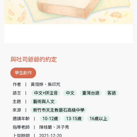
與吐司爺爺的約定
學生創作
作者
|
黃翎婷、吳印芃
語言
|
中文+拼注音
中文
臺灣台語
客語
主題
|
藝術與人文
來源
|
新竹市天主教磐石高級中學
適讀年齡
|
10-12歲
13-15歲
16歲以上
指導老師
|
陳桂蘭、洪子秀
上架時間
|
2021-12-20