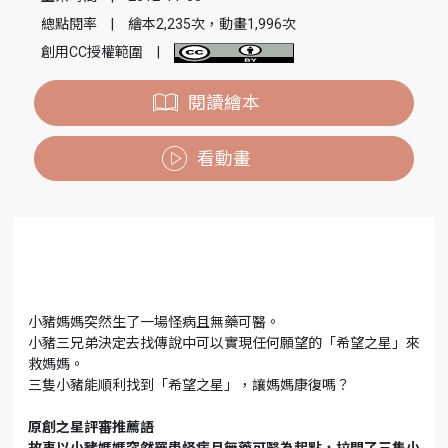
總點閱率
|
繪本2,235次，動畫1,996次
創用CC授權範圍
|
閱讀繪本
看動畫
小豬媽媽突然生了一場怪病且無藥可醫。
小豬三兄弟決定去找傳說中可以實現任何願望的「希望之星」來
救媽媽。
三隻小豬能順利找到「希望之星」，讓媽媽康復嗎？
原創之星評審推薦語