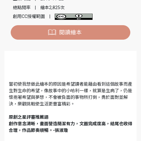
總點閱率
|
繪本2,825次
創用CC授權範圍
|
閱讀繪本
當初使我想做此繪本的原因是希望讀者能藉由看到這個故事而產
生對生命的希望，像故事中的小哈利一樣，就算是生病了，仍是
懷抱著希望與夢想，不會被負面的事物所打倒，勇於面對並解
決，樂觀挑戰使生活更豐富精彩。
原創之星評審推薦語
創作意念清晰，畫面營造簡潔有力，文圖完成度高，結尾也收得
合理，作品節奏順暢。-張淑瓊