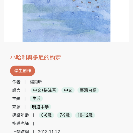
小哈利與多尼的約定
學生創作
作者
|
楊雨昕
語言
|
中文+拼注音
中文
臺灣台語
主題
|
生活
來源
|
明道中學
適讀年齡
|
0-6歲
7-9歲
10-12歲
指導老師
|
上架時間
|
2013-11-22