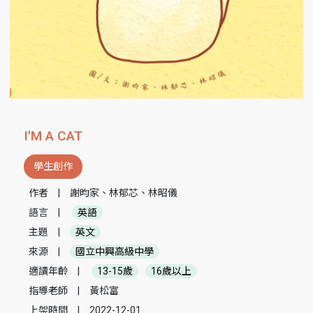
I'M A CAT
學生創作
作者
|
謝昀家、林郁芯、林昭儀
語言
|
英語
主題
|
英文
來源
|
國立中興高級中學
適讀年齡
|
13-15歲
16歲以上
指導老師
|
黃松富
上架時間
|
2022-12-01