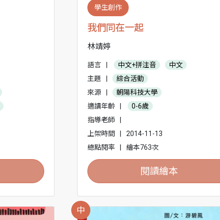
學生創作
我們同在一起
林靖婷
語言
|
中文+拼注音
中文
主題
|
綜合活動
來源
|
朝陽科技大學
適讀年齡
|
0-6歲
指導老師
|
上架時間
|
2014-11-13
總點閱率
|
繪本763次
閱讀繪本
中