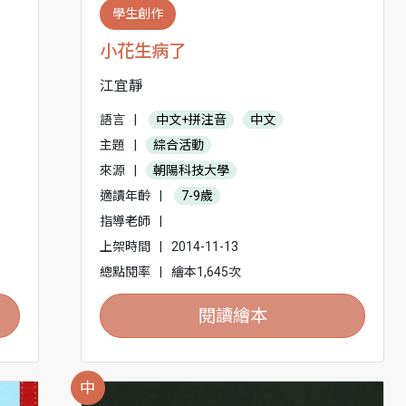
學生創作
小花生病了
江宜靜
語言
|
中文+拼注音
中文
主題
|
綜合活動
來源
|
朝陽科技大學
適讀年齡
|
7-9歲
指導老師
|
上架時間
|
2014-11-13
總點閱率
|
繪本1,645次
閱讀繪本
中