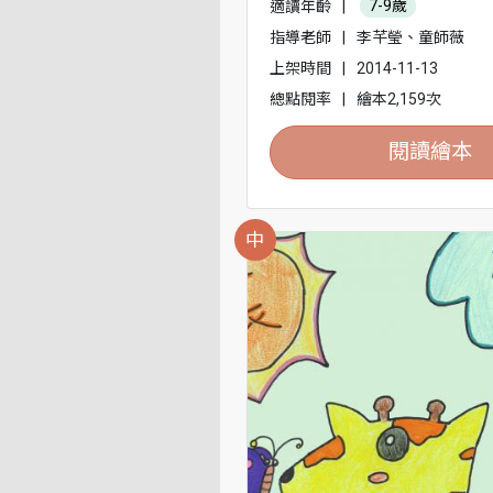
適讀年齡
|
7-9歲
指導老師
|
李芊瑩、童師薇
上架時間
|
2014-11-13
總點閱率
|
繪本2,159次
閱讀繪本
中