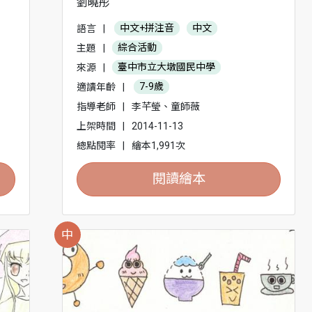
劉曉彤
語言
|
中文+拼注音
中文
主題
|
綜合活動
來源
|
臺中市立大墩國民中學
適讀年齡
|
7-9歲
指導老師
|
李芊瑩、童師薇
上架時間
|
2014-11-13
總點閱率
|
繪本1,991次
閱讀繪本
中