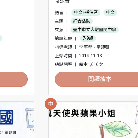
葉泳青
語言
|
中文+拼注音
中文
主題
|
綜合活動
來源
|
臺中市立大墩國民中學
適讀年齡
|
7-9歲
指導老師
|
李芊瑩、童師薇
上架時間
|
2014-11-13
總點閱率
|
繪本1,616次
閱讀繪本
中