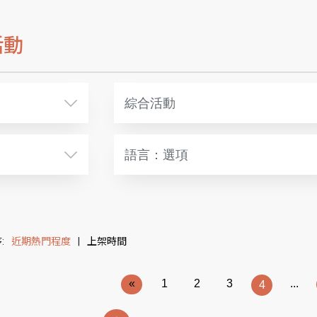
活動
綜合活動
語言：選項
:
近期熱門程度
|
上架時間
«
1
2
3
...
4