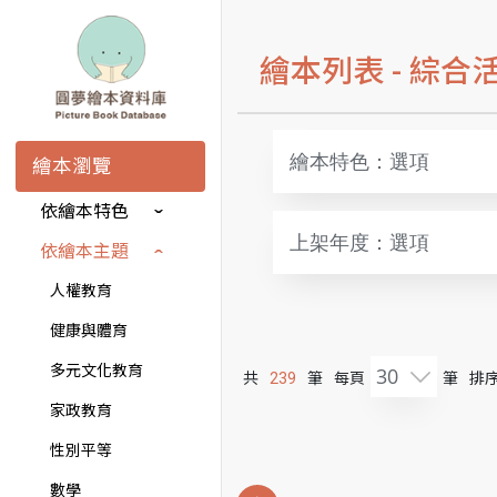
繪本列表 -
綜合
繪本特色：選項
繪本瀏覽
依繪本特色
上架年度：選項
依繪本主題
人權教育
健康與體育
多元文化教育
30
共
239
筆
每頁
筆
排序
家政教育
性別平等
數學