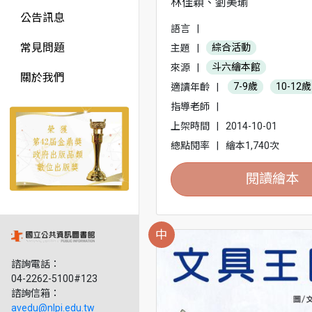
林佳穎、劉美瑜
公告訊息
語言
|
常見問題
主題
|
綜合活動
來源
|
斗六繪本館
關於我們
適讀年齡
|
7-9歲
10-12歲
指導老師
|
上架時間
|
2014-10-01
總點閱率
|
繪本1,740次
閱讀繪本
中
諮詢電話：
04-2262-5100#123
諮詢信箱：
avedu@nlpi.edu.tw