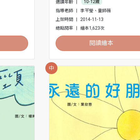
適讀年齡
|
10-12歲
指導老師
|
李芊瑩、童師薇
上架時間
|
2014-11-13
總點閱率
|
繪本1,623次
閱讀繪本
中