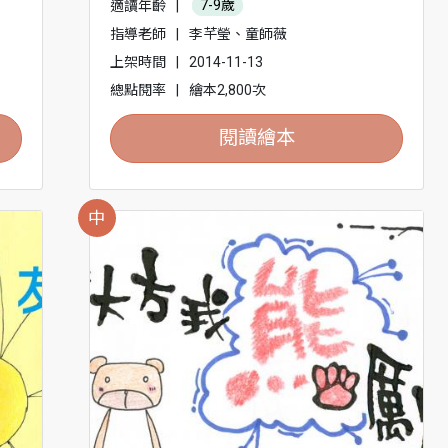
適讀年齡
|
7-9歲
指導老師
|
李芊瑩、童師薇
上架時間
|
2014-11-13
總點閱率
|
繪本2,800次
閱讀繪本
中