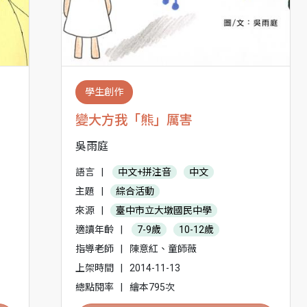
學生創作
變大方我「熊」厲害
吳雨庭
語言
|
中文+拼注音
中文
主題
|
綜合活動
來源
|
臺中市立大墩國民中學
適讀年齡
|
7-9歲
10-12歲
指導老師
|
陳意紅、童師薇
上架時間
|
2014-11-13
總點閱率
|
繪本795次