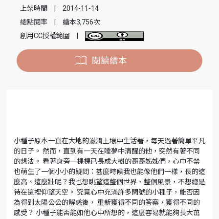
上架時間
|
2014-11-14
總點閱率
|
繪本3,756次
創用CC授權範圍
|
閱讀繪本
小種子原本一直在大地的滋潤土壤中生活著，每天過著簡單平凡
的日子。 然而，直到有一天在睡夢中清醒的他，突然有著不同
的想法。 看著身旁一棵棵已長成大樹的哥哥姊姊們，心中不禁
也萌生了一個小小的疑問：甚麼時候我也能像他們一樣，長的這
麼高、這麼壯呢？我也想眺望這整個世界、整個風景，不想總是
待在這裡仰望天空。 究竟心中充滿許多問號的小種子，能否因
為得到太陽公公的解惑後， 重新獲得不同的答案，獲得不同的
感受？ 小種子能否能如他心中所想的，這麼容易就能夠長大茁