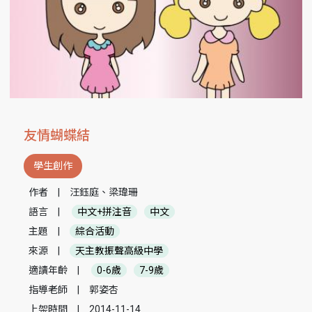
友情蝴蝶結
學生創作
作者
|
汪鈺庭、梁瑋珊
語言
|
中文+拼注音
中文
主題
|
綜合活動
來源
|
天主教振聲高級中學
適讀年齡
|
0-6歲
7-9歲
指導老師
|
郭姿杏
上架時間
|
2014-11-14