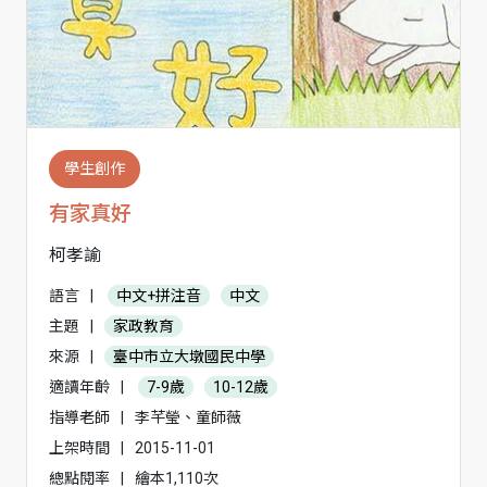
學生創作
有家真好
柯孝諭
語言
|
中文+拼注音
中文
主題
|
家政教育
來源
|
臺中市立大墩國民中學
適讀年齡
|
7-9歲
10-12歲
指導老師
|
李芊瑩、童師薇
上架時間
|
2015-11-01
總點閱率
|
繪本1,110次