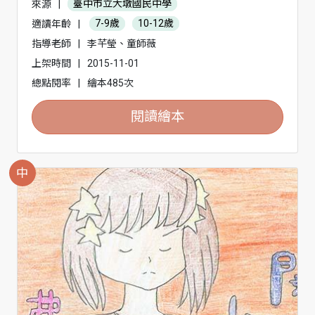
來源
|
臺中市立大墩國民中學
適讀年齡
|
7-9歲
10-12歲
指導老師
|
李芊瑩、童師薇
上架時間
|
2015-11-01
總點閱率
|
繪本485次
閱讀繪本
中