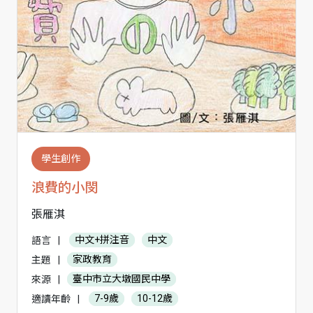
學生創作
浪費的小閔
張雁淇
語言
|
中文+拼注音
中文
主題
|
家政教育
來源
|
臺中市立大墩國民中學
適讀年齡
|
7-9歲
10-12歲