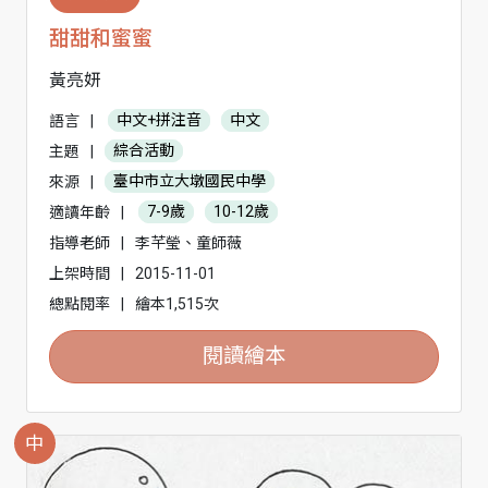
甜甜和蜜蜜
黃亮妍
語言
|
中文+拼注音
中文
主題
|
綜合活動
來源
|
臺中市立大墩國民中學
適讀年齡
|
7-9歲
10-12歲
指導老師
|
李芊瑩、童師薇
上架時間
|
2015-11-01
總點閱率
|
繪本1,515次
閱讀繪本
中