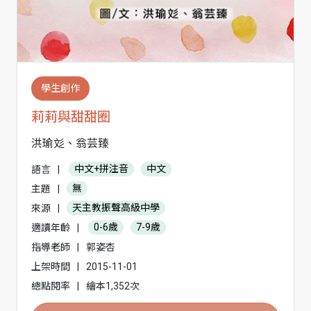
學生創作
莉莉與甜甜圈
洪瑜彣、翁芸臻
語言
|
中文+拼注音
中文
主題
|
無
來源
|
天主教振聲高級中學
適讀年齡
|
0-6歲
7-9歲
指導老師
|
郭姿杏
上架時間
|
2015-11-01
總點閱率
|
繪本1,352次