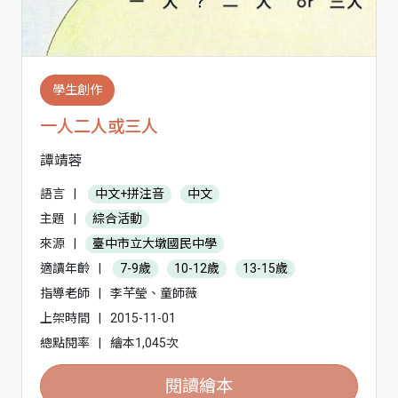
學生創作
一人二人或三人
譚靖蓉
語言
|
中文+拼注音
中文
主題
|
綜合活動
來源
|
臺中市立大墩國民中學
適讀年齡
|
7-9歲
10-12歲
13-15歲
指導老師
|
李芊瑩、童師薇
上架時間
|
2015-11-01
總點閱率
|
繪本1,045次
閱讀繪本