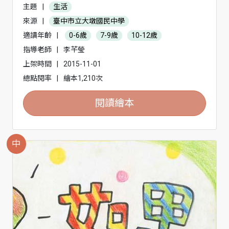
主題
|
生活
來源
|
臺中市立大墩國民中學
適讀年齡
|
0-6歲
7-9歲
10-12歲
指導老師
|
李芊瑩
上架時間
|
2015-11-01
總點閱率
|
繪本1,210次
閱讀繪本
中