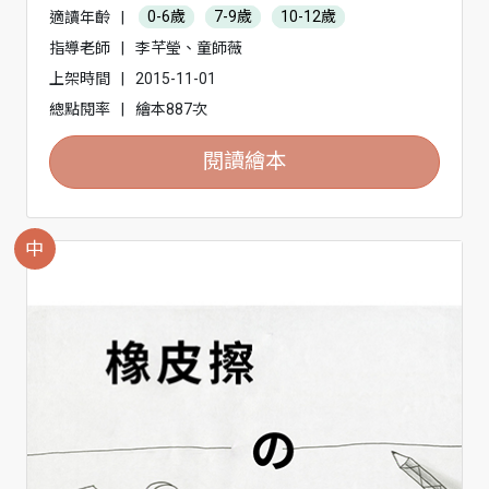
適讀年齡
|
0-6歲
7-9歲
10-12歲
指導老師
|
李芊瑩、童師薇
上架時間
|
2015-11-01
總點閱率
|
繪本887次
閱讀繪本
中