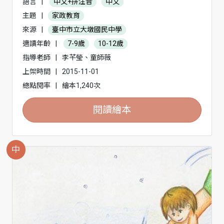
語言
|
中文+拼注音
中文
主題
|
家政教育
來源
|
臺中市立大墩國民中學
適讀年齡
|
7-9歲
10-12歲
指導老師
|
李芊瑩、童師薇
上架時間
|
2015-11-01
總點閱率
|
繪本1,240次
閱讀繪本
中