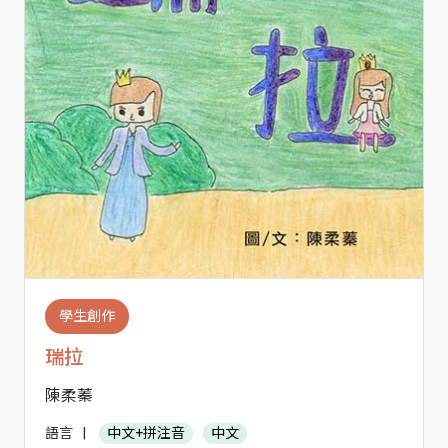
學生創作
瑞拉
陳柔蓁
語言
|
中文+拼注音
中文