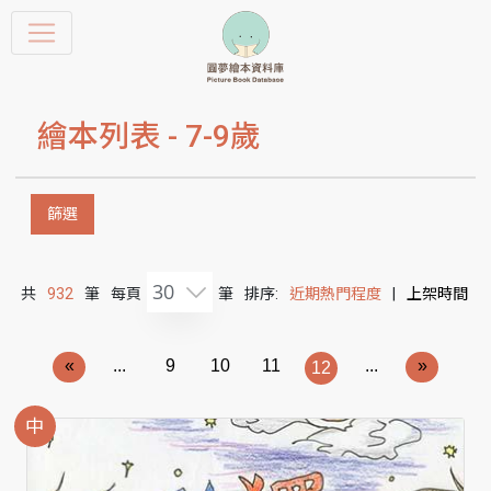
繪本列表 -
7-9歲
篩選
30
共
932
筆
每頁
筆
排序:
近期熱門程度
|
上架時間
«
...
9
10
11
...
»
12
中