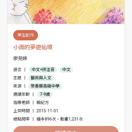
學生創作
小雨的夢遊仙境
廖苑婷
語言
|
中文+拼注音
中文
主題
|
藝術與人文
來源
|
常春藤高級中學
適讀年齡
|
7-9歲
指導老師
|
賴紀方
上架時間
|
2015-11-01
總點閱率
|
繪本896次，動畫1,231次