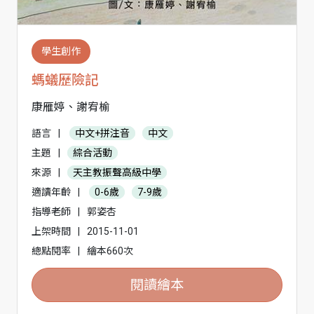
學生創作
螞蟻歷險記
康雁婷、謝宥榆
語言
|
中文+拼注音
中文
主題
|
綜合活動
來源
|
天主教振聲高級中學
適讀年齡
|
0-6歲
7-9歲
指導老師
|
郭姿杏
上架時間
|
2015-11-01
總點閱率
|
繪本660次
閱讀繪本