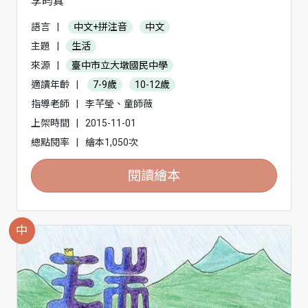
李昀真
語言
|
中文+拼注音
中文
主題
|
生活
來源
|
臺中市立大墩國民中學
適讀年齡
|
7-9歲
10-12歲
指導老師
|
李芊瑩、童師薇
上架時間
|
2015-11-01
總點閱率
|
繪本1,050次
閱讀繪本
中