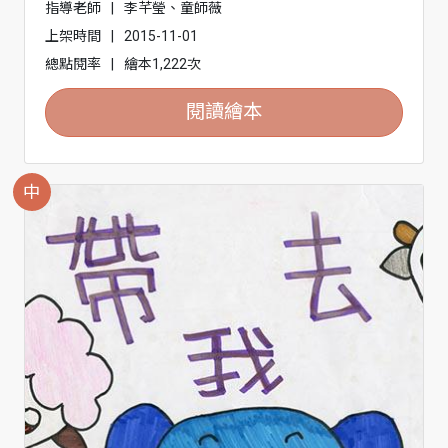
指導老師
|
李芊瑩、童師薇
上架時間
|
2015-11-01
總點閱率
|
繪本1,222次
閱讀繪本
中