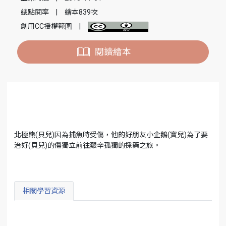
總點閱率
|
繪本839次
創用CC授權範圍
|
閱讀繪本
北極熊(貝兒)因為捕魚時受傷，他的好朋友小企鵝(寶兒)為了要
治好(貝兒)的傷獨立前往艱辛孤獨的採藥之旅。
相關學習資源