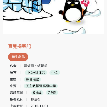
寶兒採藥記
學生創作
作者
|
黃郁珊、賴薏帆
語言
|
中文+拼注音
中文
主題
|
綜合活動
來源
|
天主教振聲高級中學
適讀年齡
|
0-6歲
7-9歲
指導老師
|
郭姿杏
上架時間
|
2015-11-01