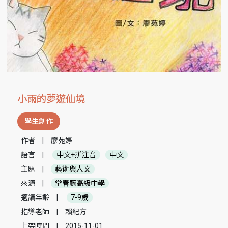
小雨的夢遊仙境
學生創作
作者
|
廖苑婷
語言
|
中文+拼注音
中文
主題
|
藝術與人文
來源
|
常春藤高級中學
適讀年齡
|
7-9歲
指導老師
|
賴紀方
上架時間
|
2015-11-01