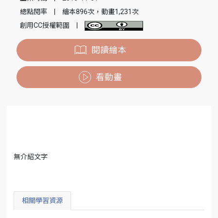
總點閱率
|
繪本896次，動畫1,231次
創用CC授權範圍
|
閱讀繪本
看動畫
無介紹文字
相關學習資源