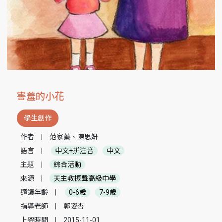
害羞的小花
學生創作
作者
|
范家蓁、陳思妍
語言
|
中文+拼注音
中文
主題
|
綜合活動
來源
|
天主教振聲高級中學
適讀年齡
|
0-6歲
7-9歲
指導老師
|
郭姿杏
上架時間
|
2015-11-01