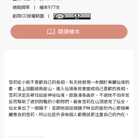
總點閱率
|
繪本977次
創用CC授權範圍
|
閱讀繪本
雪莉從小就不喜歡自己的長相，有天她發現一本關於美麗仙境的
書，書上說翻過兩座山，進入仙境後就會變成自己喜歡的長相。
雪莉決定去尋找這座神祕仙境。旅路漫長曲折，不過她不怕辛苦
反而幫助了遇到困難的小動物們。最後雪莉在山頂遇見了仙女，
仙女拿出了一個鏡子，並跟她說這個鏡子映出的是他內心那個美
麗善良的雪莉，所以比起外表每個人都應該更注重自己的內在。