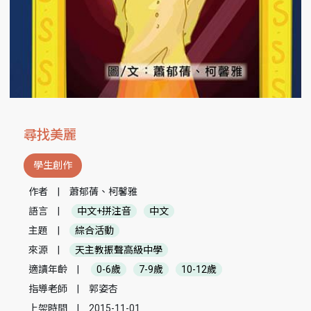
尋找美麗
學生創作
作者
|
蕭郁蒨、柯馨雅
語言
|
中文+拼注音
中文
主題
|
綜合活動
來源
|
天主教振聲高級中學
適讀年齡
|
0-6歲
7-9歲
10-12歲
指導老師
|
郭姿杏
上架時間
|
2015-11-01