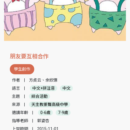
朋友要互相合作
學生創作
作者
|
方貞云、余欣憓
語言
|
中文+拼注音
中文
主題
|
綜合活動
來源
|
天主教振聲高級中學
適讀年齡
|
0-6歲
7-9歲
指導老師
|
郭姿杏
上架時間
|
2015-11-01