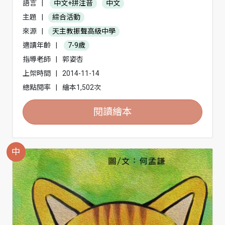
語言
|
中文+拼注音
中文
主題
|
綜合活動
來源
|
天主教振聲高級中學
適讀年齡
|
7-9歲
指導老師
|
郭姿杏
上架時間
|
2014-11-14
總點閱率
|
繪本1,502次
閱讀繪本
中