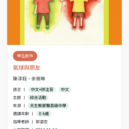
學生創作
氣球與朋友
陳淳鈺、余筱琳
語言
|
中文+拼注音
中文
主題
|
綜合活動
來源
|
天主教振聲高級中學
適讀年齡
|
0-6歲
指導老師
|
郭姿杏