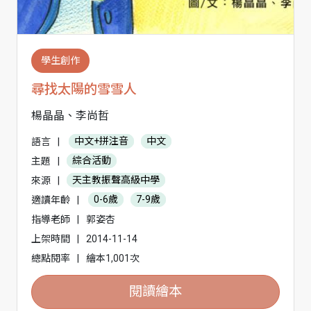
學生創作
尋找太陽的雪雪人
楊晶晶、李尚哲
語言
|
中文+拼注音
中文
主題
|
綜合活動
來源
|
天主教振聲高級中學
適讀年齡
|
0-6歲
7-9歲
指導老師
|
郭姿杏
上架時間
|
2014-11-14
總點閱率
|
繪本1,001次
閱讀繪本