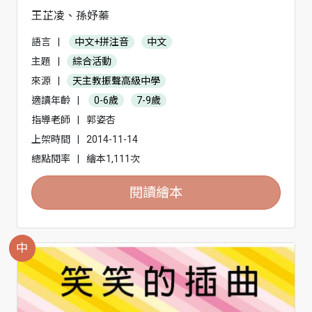
王芷凌、孫妤蓁
語言
|
中文+拼注音
中文
主題
|
綜合活動
來源
|
天主教振聲高級中學
適讀年齡
|
0-6歲
7-9歲
指導老師
|
郭姿杏
上架時間
|
2014-11-14
總點閱率
|
繪本1,111次
閱讀繪本
中