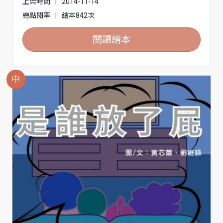
上架時間
|
2014-11-14
總點閱率
|
繪本842次
閱讀繪本
中