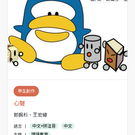
學生創作
心聲
郭姵杉、王宏緯
語言
|
中文+拼注音
中文
主題
|
環境教育