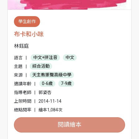
學生創作
布卡和小咪
林鈺庭
語言
|
中文+拼注音
中文
主題
|
綜合活動
來源
|
天主教振聲高級中學
適讀年齡
|
0-6歲
7-9歲
指導老師
|
郭姿杏
上架時間
|
2014-11-14
總點閱率
|
繪本1,084次
閱讀繪本