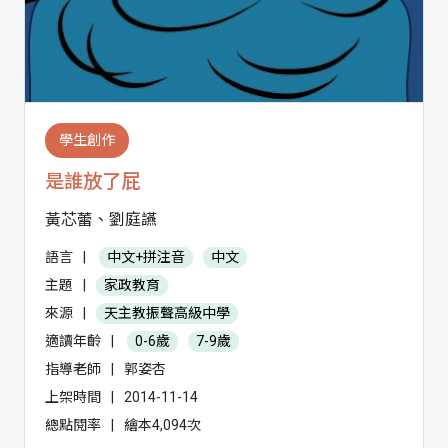
學生創作
是誰放了屁
黃芯蕾、劉庭讌
語言
|
中文+拼注音
中文
主題
|
家政教育
來源
|
天主教振聲高級中學
適讀年齡
|
0-6歲
7-9歲
指導老師
|
郭姿杏
上架時間
|
2014-11-14
總點閱率
|
繪本4,094次