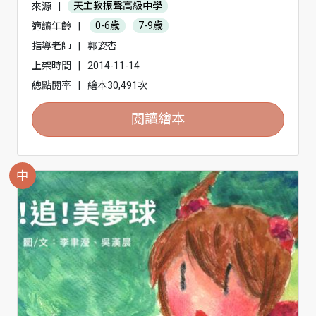
來源
|
天主教振聲高級中學
適讀年齡
|
0-6歲
7-9歲
指導老師
|
郭姿杏
上架時間
|
2014-11-14
總點閱率
|
繪本30,491次
閱讀繪本
中