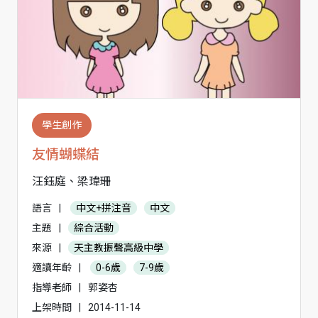
學生創作
友情蝴蝶結
汪鈺庭、梁瑋珊
語言
|
中文+拼注音
中文
主題
|
綜合活動
來源
|
天主教振聲高級中學
適讀年齡
|
0-6歲
7-9歲
指導老師
|
郭姿杏
上架時間
|
2014-11-14