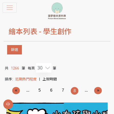
繪本列表 -
學生創作
篩選
30
共
1266
筆
每頁
筆
排序:
近期熱門程度
|
上架時間
«
...
5
6
7
...
»
8
中