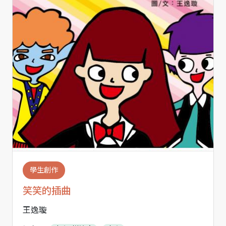
學生創作
笑笑的插曲
王逸璇