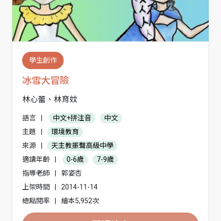
學生創作
冰雪大冒險
林心蕾、林育妏
語言
|
中文+拼注音
中文
主題
|
環境教育
來源
|
天主教振聲高級中學
適讀年齡
|
0-6歲
7-9歲
指導老師
|
郭姿杏
上架時間
|
2014-11-14
總點閱率
|
繪本5,952次