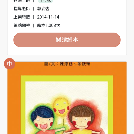
適讀年齡
|
7-9歲
指導老師
|
郭姿杏
上架時間
|
2014-11-14
總點閱率
|
繪本1,008次
閱讀繪本
中