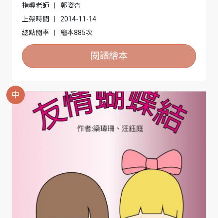
指導老師
|
郭姿杏
上架時間
|
2014-11-14
總點閱率
|
繪本885次
閱讀繪本
中