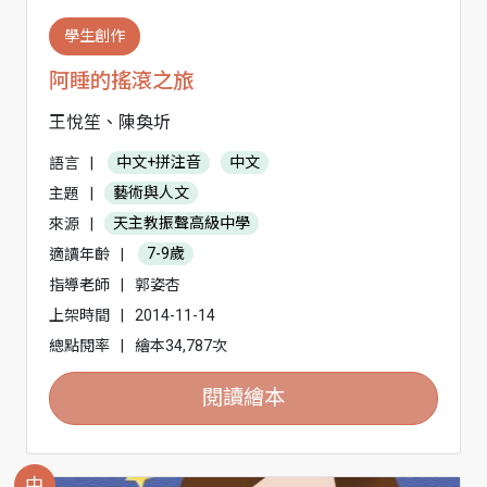
學生創作
阿睡的搖滾之旅
王悅笙、陳奐圻
語言
|
中文+拼注音
中文
主題
|
藝術與人文
來源
|
天主教振聲高級中學
適讀年齡
|
7-9歲
指導老師
|
郭姿杏
上架時間
|
2014-11-14
總點閱率
|
繪本34,787次
閱讀繪本
中