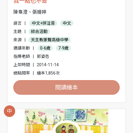
我一點也不差
陳韋澄、張嫚婷
語言
|
中文+拼注音
中文
主題
|
綜合活動
來源
|
天主教振聲高級中學
適讀年齡
|
0-6歲
7-9歲
指導老師
|
郭姿杏
上架時間
|
2014-11-14
總點閱率
|
繪本1,856次
閱讀繪本
中