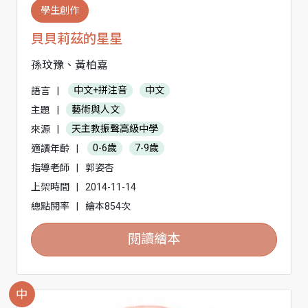
學生創作
貝貝莉茲的星星
孫玟豫、黃柏嘉
語言
|
中文+拼注音
中文
主題
|
藝術與人文
來源
|
天主教振聲高級中學
適讀年齡
|
0-6歲
7-9歲
指導老師
|
郭姿杏
上架時間
|
2014-11-14
總點閱率
|
繪本854次
閱讀繪本
中