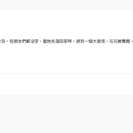
友玩，但朋友們都沒空，當她失落回家時，遇到一個大黑怪，花花被驚醒