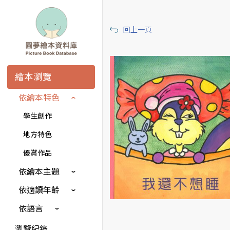
回上一頁
繪本瀏覽
依繪本特色
學生創作
地方特色
優賞作品
依繪本主題
依適讀年齡
依語言
瀏覽紀錄