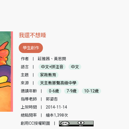
我還不想睡
學生創作
作者
|
莊雅茜、黃思閔
語言
|
中文+拼注音
中文
主題
|
家政教育
來源
|
天主教振聲高級中學
適讀年齡
|
0-6歲
7-9歲
10-12歲
指導老師
|
郭姿杏
上架時間
|
2014-11-14
總點閱率
|
繪本1,398次
創用CC授權範圍
|