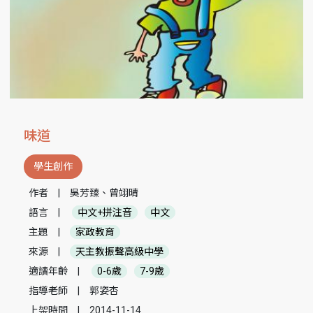
味道
學生創作
作者
|
吳芳臻、曾翊晴
語言
|
中文+拼注音
中文
主題
|
家政教育
來源
|
天主教振聲高級中學
適讀年齡
|
0-6歲
7-9歲
指導老師
|
郭姿杏
上架時間
|
2014-11-14