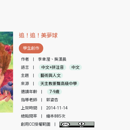
追！追！美夢球
學生創作
作者
|
李聿瀅、吳漢晨
語言
|
中文+拼注音
中文
主題
|
藝術與人文
來源
|
天主教振聲高級中學
適讀年齡
|
7-9歲
指導老師
|
郭姿杏
上架時間
|
2014-11-14
總點閱率
|
繪本885次
創用CC授權範圍
|