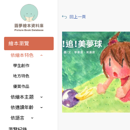
回上一頁
繪本瀏覽
依繪本特色
學生創作
地方特色
優賞作品
依繪本主題
依適讀年齡
依語言
瀏覽紀錄