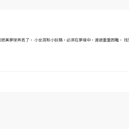
把美夢球弄丟了， 小女孩和小妖精，必須在夢境中，渡過重重困難， 找