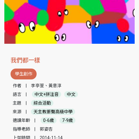
我們都一樣
學生創作
作者
|
李亭萱、黃意淳
語言
|
中文+拼注音
中文
主題
|
綜合活動
來源
|
天主教振聲高級中學
適讀年齡
|
0-6歲
7-9歲
指導老師
|
郭姿杏
上架時間
|
2014-11-14