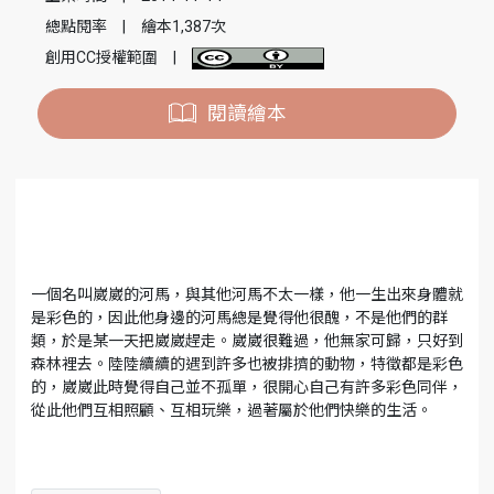
總點閱率
|
繪本1,387次
創用CC授權範圍
|
閱讀繪本
一個名叫崴崴的河馬，與其他河馬不太一樣，他一生出來身體就
是彩色的，因此他身邊的河馬總是覺得他很醜，不是他們的群
類，於是某一天把崴崴趕走。崴崴很難過，他無家可歸，只好到
森林裡去。陸陸續續的遇到許多也被排擠的動物，特徵都是彩色
的，崴崴此時覺得自己並不孤單，很開心自己有許多彩色同伴，
從此他們互相照顧、互相玩樂，過著屬於他們快樂的生活。