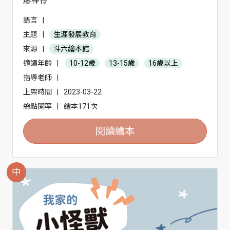
廖梓伶
語言
|
主題
|
生涯發展教育
來源
|
斗六繪本館
適讀年齡
|
10-12歲
13-15歲
16歲以上
指導老師
|
上架時間
|
2023-03-22
總點閱率
|
繪本171次
閱讀繪本
中