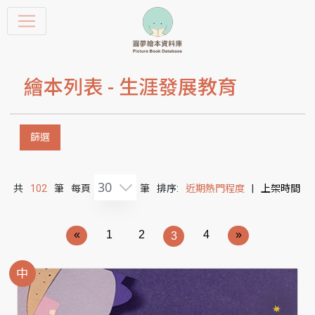
繪本列表 -
生涯發展教育
篩選
30
共
102
筆
每頁
筆
排序:
近期熱門程度
|
上架時間
«
1
2
4
»
3
中