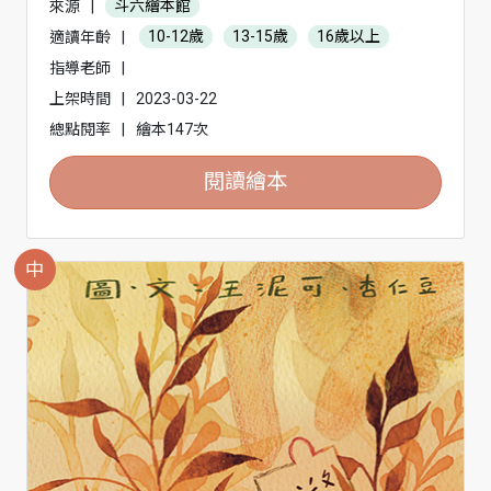
來源
|
斗六繪本館
適讀年齡
|
10-12歲
13-15歲
16歲以上
指導老師
|
上架時間
|
2023-03-22
總點閱率
|
繪本147次
閱讀繪本
中