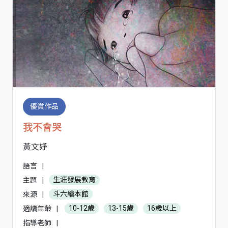
優賞作品
我不會哭
黃文妤
語言
|
主題
|
生涯發展教育
來源
|
斗六繪本館
適讀年齡
|
10-12歲
13-15歲
16歲以上
指導老師
|