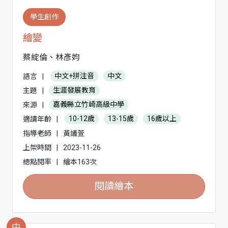
學生創作
繪變
蔡綻倫、林彥㚬
語言
|
中文+拼注音
中文
主題
|
生涯發展教育
來源
|
嘉義縣立竹崎高級中學
適讀年齡
|
10-12歲
13-15歲
16歲以上
指導老師
|
黃議萱
上架時間
|
2023-11-26
總點閱率
|
繪本163次
閱讀繪本
中