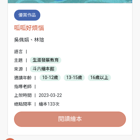
優賞作品
呱呱好煩惱
吳佩娟、林瑄
語言
|
主題
|
生涯發展教育
來源
|
斗六繪本館
適讀年齡
|
10-12歲
13-15歲
16歲以上
指導老師
|
上架時間
|
2023-03-22
總點閱率
|
繪本133次
閱讀繪本