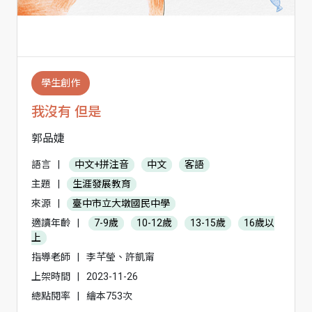
學生創作
我沒有 但是
郭品婕
語言
|
中文+拼注音
中文
客語
主題
|
生涯發展教育
來源
|
臺中市立大墩國民中學
適讀年齡
|
7-9歲
10-12歲
13-15歲
16歲以
上
指導老師
|
李芊瑩、許凱甯
上架時間
|
2023-11-26
總點閱率
|
繪本753次