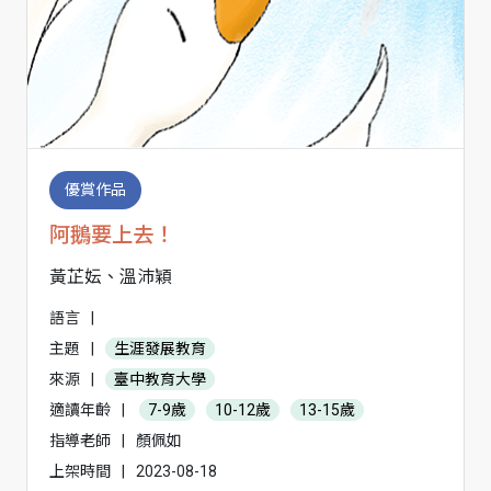
優賞作品
阿鵝要上去！
黃芷妘、溫沛穎
語言
|
主題
|
生涯發展教育
來源
|
臺中教育大學
適讀年齡
|
7-9歲
10-12歲
13-15歲
指導老師
|
顏佩如
上架時間
|
2023-08-18