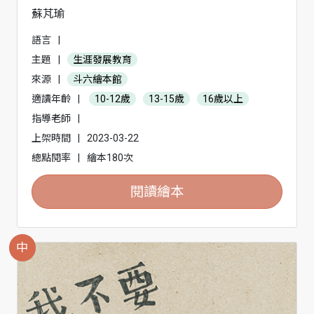
蘇芃瑜
語言
|
主題
|
生涯發展教育
來源
|
斗六繪本館
適讀年齡
|
10-12歲
13-15歲
16歲以上
指導老師
|
上架時間
|
2023-03-22
總點閱率
|
繪本180次
閱讀繪本
中