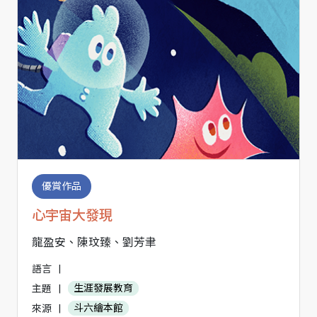
優賞作品
心宇宙大發現
龍盈安、陳玟臻、劉芳聿
語言
|
主題
|
生涯發展教育
來源
|
斗六繪本館