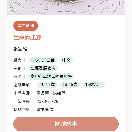
學生創作
生命的起源
張宸維
語言
|
中文+拼注音
中文
主題
|
生涯發展教育
來源
|
臺中市立漢口國民中學
適讀年齡
|
10-12歲
13-15歲
16歲以上
指導老師
|
童品華、洪如萍
上架時間
|
2023-11-26
總點閱率
|
繪本96次
閱讀繪本