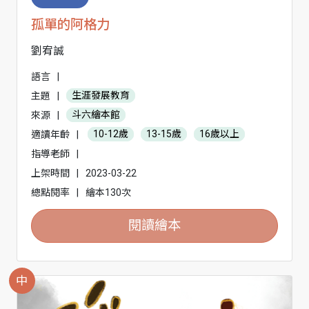
孤單的阿格力
劉宥誠
語言
|
主題
|
生涯發展教育
來源
|
斗六繪本館
適讀年齡
|
10-12歲
13-15歲
16歲以上
指導老師
|
上架時間
|
2023-03-22
總點閱率
|
繪本130次
閱讀繪本
中