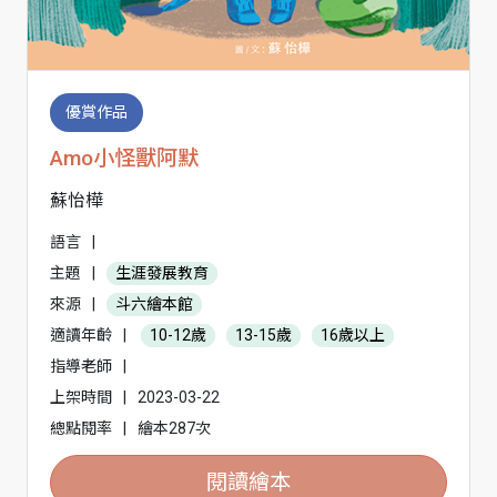
優賞作品
Amo小怪獸阿默
蘇怡樺
語言
|
主題
|
生涯發展教育
來源
|
斗六繪本館
適讀年齡
|
10-12歲
13-15歲
16歲以上
指導老師
|
上架時間
|
2023-03-22
總點閱率
|
繪本287次
閱讀繪本