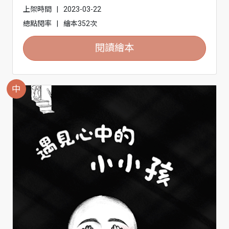
上架時間
|
2023-03-22
總點閱率
|
繪本352次
閱讀繪本
中