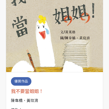
優賞作品
我不要當姐姐！
陳韋橋、黃玟淯