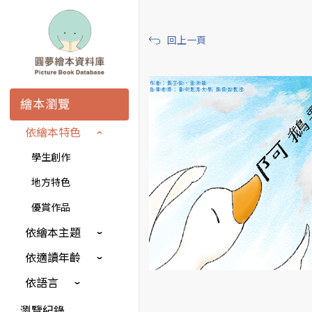
回上一頁
繪本瀏覽
依繪本特色
學生創作
地方特色
優賞作品
依繪本主題
依適讀年齡
依語言
瀏覽紀錄