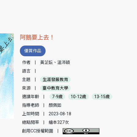
阿鵝要上去！
優賞作品
作者
|
黃芷妘、溫沛穎
語言
|
主題
|
生涯發展教育
來源
|
臺中教育大學
適讀年齡
|
7-9歲
10-12歲
13-15歲
指導老師
|
顏佩如
上架時間
|
2023-08-18
總點閱率
|
繪本327次
創用CC授權範圍
|