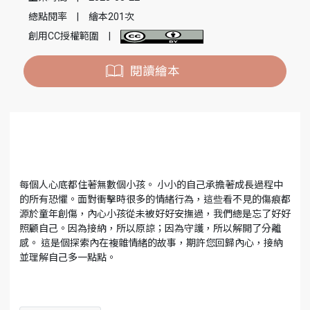
總點閱率
|
繪本201次
創用CC授權範圍
|
閱讀繪本
每個人心底都住著無數個小孩。 小小的自己承擔著成長過程中
的所有恐懼。面對衝擊時很多的情緒行為，這些看不見的傷痕都
源於童年創傷，內心小孩從未被好好安撫過，我們總是忘了好好
照顧自己。因為接納，所以原諒；因為守護，所以解開了分離
感。 這是個探索內在複雜情緒的故事，期許您回歸內心，接納
並理解自己多一點點。