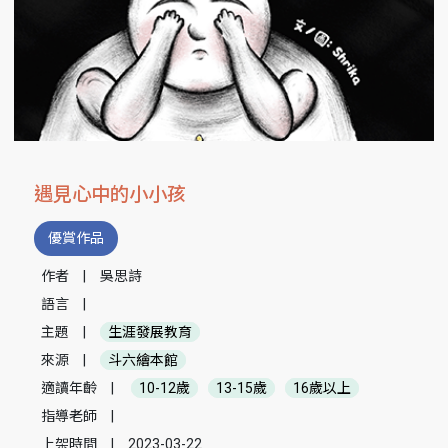
遇見心中的小小孩
優賞作品
作者
|
吳思詩
語言
|
主題
|
生涯發展教育
來源
|
斗六繪本館
適讀年齡
|
10-12歲
13-15歲
16歲以上
指導老師
|
上架時間
|
2023-03-22