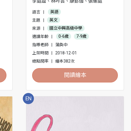
李庭誼、林吟芸、康郢珈、張瑜庭
語言
|
英語
主題
|
英文
來源
|
國立中興高級中學
適讀年齡
|
0-6歲
7-9歲
指導老師
|
蒲奐中
上架時間
|
2018-12-01
總點閱率
|
繪本382次
閱讀繪本
EN