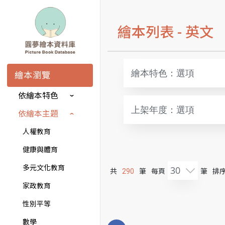
繪本列表 -
英文
繪本特色：選項
繪本瀏覽
依繪本特色
上架年度：選項
依繪本主題
人權教育
健康與體育
多元文化教育
30
共
290
筆
每頁
筆
排序
家政教育
性別平等
數學