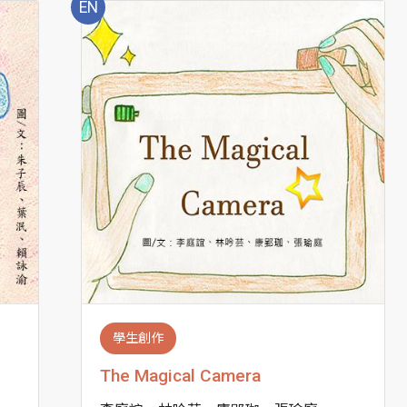
EN
學生創作
The Magical Camera