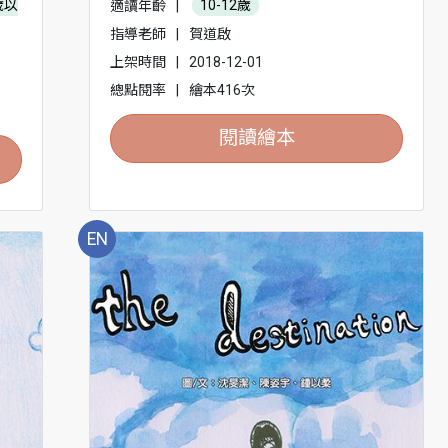
歲以
適讀年齡
|
10-12歲
指導老師
|
賀道啟
上架時間
|
2018-12-01
總點閱率
|
繪本416次
閱讀繪本
EN