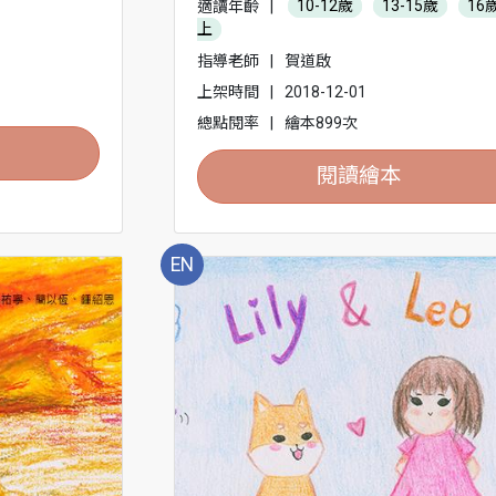
適讀年齡
|
10-12歲
13-15歲
16
上
指導老師
|
賀道啟
上架時間
|
2018-12-01
總點閱率
|
繪本899次
閱讀繪本
EN