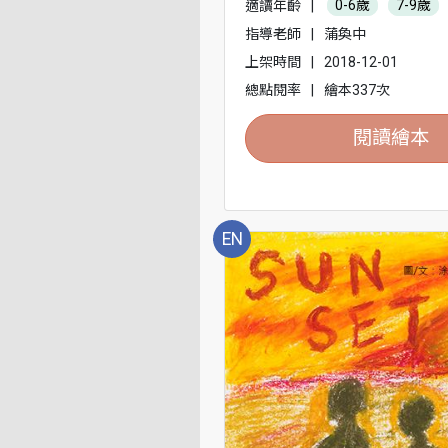
適讀年齡
|
0-6歲
7-9歲
指導老師
|
蒲奐中
上架時間
|
2018-12-01
總點閱率
|
繪本337次
閱讀繪本
EN