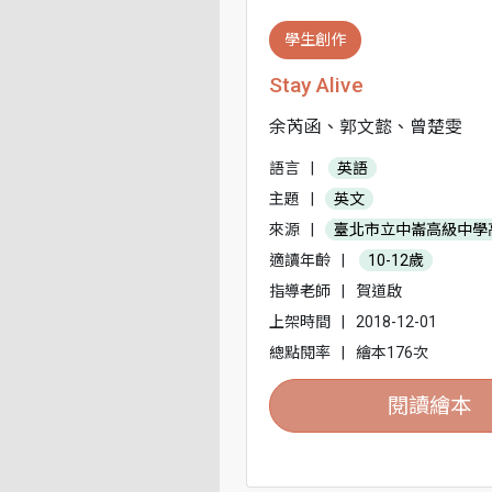
學生創作
Stay Alive
余芮函、郭文懿、曾楚雯
語言
|
英語
主題
|
英文
來源
|
臺北市立中崙高級中學
適讀年齡
|
10-12歲
指導老師
|
賀道啟
上架時間
|
2018-12-01
總點閱率
|
繪本176次
閱讀繪本