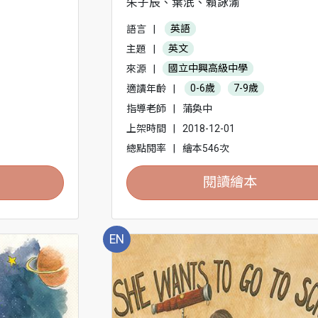
朱子辰、葉泯、賴詠渝
語言
|
英語
主題
|
英文
來源
|
國立中興高級中學
適讀年齡
|
0-6歲
7-9歲
指導老師
|
蒲奐中
上架時間
|
2018-12-01
總點閱率
|
繪本546次
閱讀繪本
EN