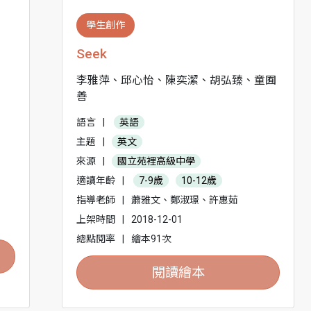
學生創作
Seek
李雅萍、邱心怡、陳奕潔、胡弘臻、童囿
善
語言
|
英語
主題
|
英文
來源
|
國立苑裡高級中學
適讀年齡
|
7-9歲
10-12歲
指導老師
|
蕭雅文、鄭淑璟、許惠茹
上架時間
|
2018-12-01
總點閱率
|
繪本91次
閱讀繪本