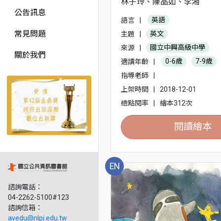
林子玲、陳品如、李湘
公告訊息
語言
|
英語
常見問題
主題
|
英文
來源
|
國立中興高級中學
關於我們
適讀年齡
|
0-6歲
7-9歲
指導老師
|
上架時間
|
2018-12-01
總點閱率
|
繪本312次
閱讀繪本
EN
諮詢電話：
04-2262-5100#123
諮詢信箱：
avedu@nlpi.edu.tw