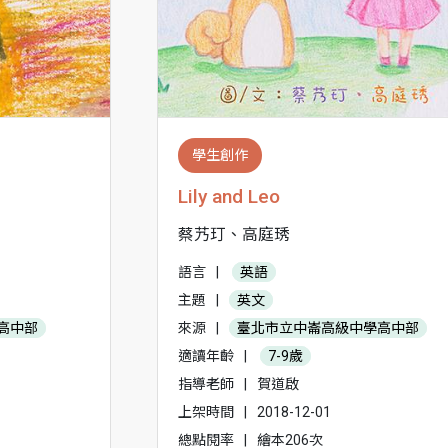
學生創作
Lily and Leo
蔡艿玎、高庭琇
語言
|
英語
主題
|
英文
高中部
來源
|
臺北市立中崙高級中學高中部
適讀年齡
|
7-9歲
指導老師
|
賀道啟
上架時間
|
2018-12-01
總點閱率
|
繪本206次