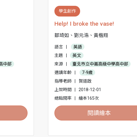
學生創作
Help! I broke the vase!
鄒琦如、劉元浩、黃楷翔
語言
|
英語
主題
|
英文
高中部
來源
|
臺北市立中崙高級中學高中部
適讀年齡
|
7-9歲
指導老師
|
賀道啟
上架時間
|
2018-12-01
總點閱率
|
繪本165次
閱讀繪本