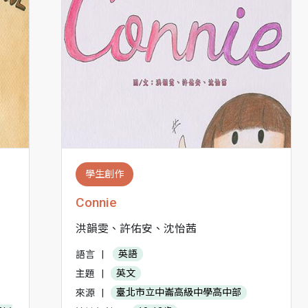
學生創作
Connie
洪韻雯、許佑安、沈怡茜
語言
|
英語
主題
|
英文
來源
|
臺北市立中崙高級中學高中部