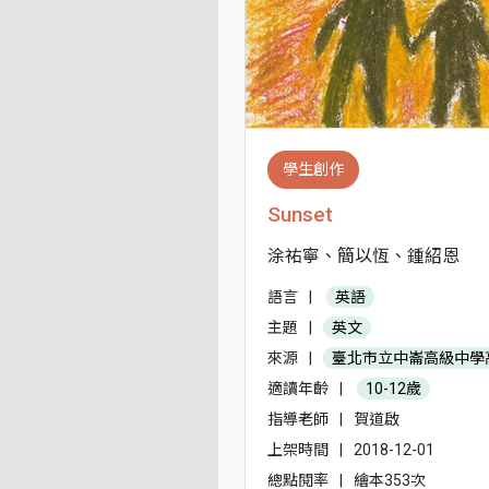
學生創作
Sunset
涂祐寧、簡以恆、鍾紹恩
語言
|
英語
主題
|
英文
來源
|
臺北市立中崙高級中學
適讀年齡
|
10-12歲
指導老師
|
賀道啟
上架時間
|
2018-12-01
總點閱率
|
繪本353次