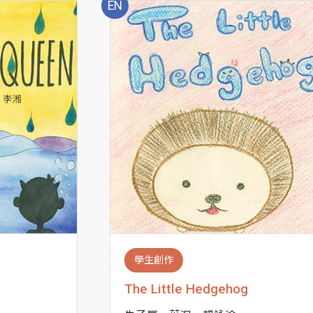
EN
學生創作
The Little Hedgehog