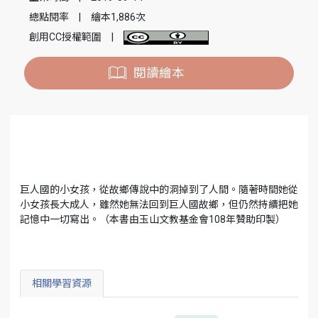
總點閱率
|
繪本1,886次
創用CC授權範圍
|
閱讀繪本
巨人國的小女孩，從故鄉傳說中的洞掉到了人間。隨著時間她從
小女孩長大成人，雖然她無法回到巨人國故鄉，但仍然持續把她
記憶中一切寫出。（本書由玉山文教基金會108年贊助印製）
相關學習資源