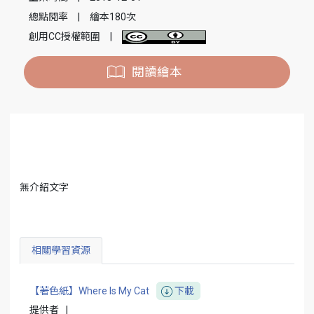
總點閱率
|
繪本180次
創用CC授權範圍
|
閱讀繪本
無介紹文字
相關學習資源
【著色紙】Where Is My Cat
下載
提供者
|