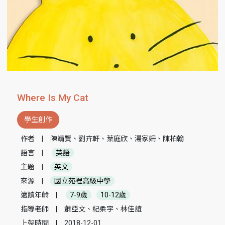
Where Is My Cat
學生創作
作者
|
陳靖賢、劉卉軒、葉庭欣、湯家姍、陳柏翰
語言
|
英語
主題
|
英文
來源
|
國立苑裡高級中學
適讀年齡
|
7-9歲
10-12歲
指導老師
|
蕭亞文、紀柔宇、林佳誼
上架時間
|
2018-12-01