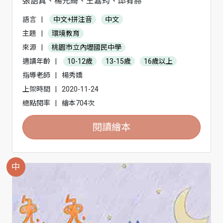
張語真、楊元綺、王嘉筠、邱宥赫
語言
|
中文+拼注音
中文
主題
|
環境教育
來源
|
桃園市立內壢國民中學
適讀年齡
|
10-12歲
13-15歲
16歲以上
指導老師
|
楊秀嬌
上架時間
|
2020-11-24
總點閱率
|
繪本704次
閱讀繪本
中