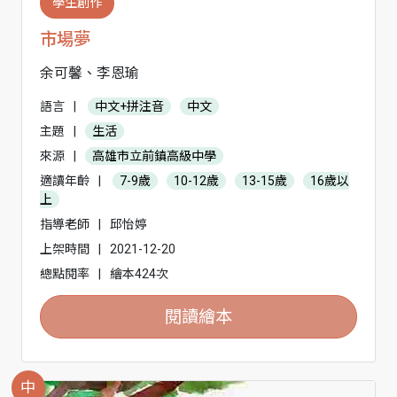
學生創作
市場夢
余可馨、李恩瑜
語言
|
中文+拼注音
中文
主題
|
生活
來源
|
高雄市立前鎮高級中學
適讀年齡
|
7-9歲
10-12歲
13-15歲
16歲以
上
指導老師
|
邱怡婷
上架時間
|
2021-12-20
總點閱率
|
繪本424次
閱讀繪本
中