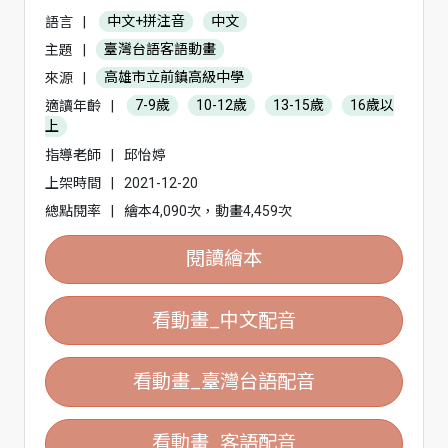
語言
|
中文+拼注音
中文
主題
|
臺灣台語客語動畫
來源
|
高雄市立前鎮高級中學
適讀年齡
|
7-9歲
10-12歲
13-15歲
16歲以
上
指導老師
|
邱怡婷
上架時間
|
2021-12-20
總點閱率
|
繪本4,090次，動畫4,459次
閱讀繪本
看動畫_中文配音
看動畫_臺灣台語配音
看動畫_客語配音