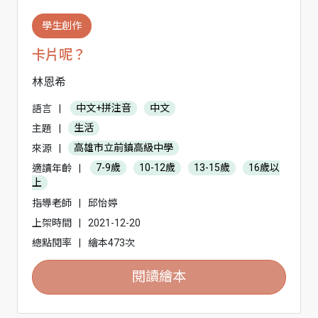
學生創作
卡片呢？
林恩希
語言
|
中文+拼注音
中文
主題
|
生活
來源
|
高雄市立前鎮高級中學
適讀年齡
|
7-9歲
10-12歲
13-15歲
16歲以
上
指導老師
|
邱怡婷
上架時間
|
2021-12-20
總點閱率
|
繪本473次
閱讀繪本