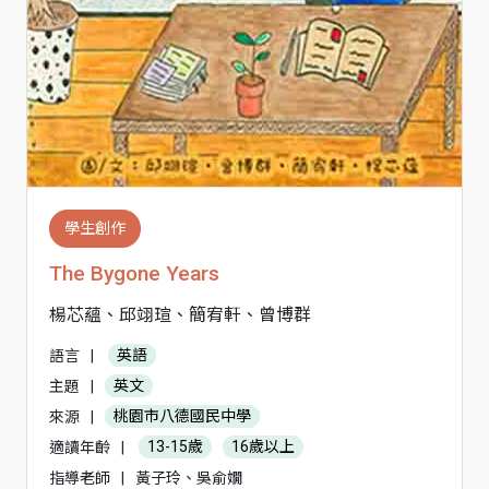
學生創作
The Bygone Years
楊芯蘊、邱翊瑄、簡宥軒、曾博群
語言
|
英語
主題
|
英文
來源
|
桃園市八德國民中學
適讀年齡
|
13-15歲
16歲以上
指導老師
|
黃子玲、吳俞嫺