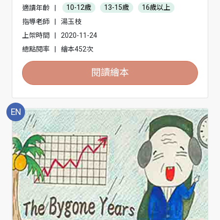
適讀年齡
|
10-12歲
13-15歲
16歲以上
指導老師
|
湯玉枝
上架時間
|
2020-11-24
總點閱率
|
繪本452次
閱讀繪本
EN