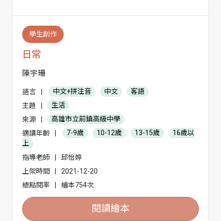
學生創作
日常
陳宇珊
語言
|
中文+拼注音
中文
客語
主題
|
生活
來源
|
高雄市立前鎮高級中學
適讀年齡
|
7-9歲
10-12歲
13-15歲
16歲以
上
指導老師
|
邱怡婷
上架時間
|
2021-12-20
總點閱率
|
繪本754次
閱讀繪本