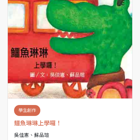
學生創作
鱷魚琳琳上學囉！
吳佳憲、蘇品瑄