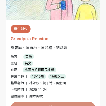
學生創作
Grandpa's Reunion
周睿庭、陳宥蓉、陳若槿、劉泓逸
語言
|
英語
主題
|
英文
來源
|
桃園市八德國民中學
適讀年齡
|
13-15歲
16歲以上
指導老師
|
林永欽、黃子玲、吳俞嫺
上架時間
|
2020-11-24
總點閱率
|
繪本98次