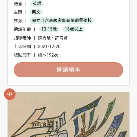
語言
|
英語
主題
|
英文
來源
|
國立斗六高級家事商業職業學校
適讀年齡
|
13-15歲
16歲以上
指導老師
|
陳秀慧、許育菁
上架時間
|
2021-12-20
總點閱率
|
繪本192次
閱讀繪本
中