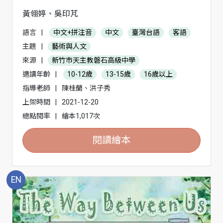
黃翎婷、吳印芃
語言
|
中文+拼注音
中文
臺灣台語
客語
主題
|
藝術與人文
來源
|
新竹市天主教磐石高級中學
適讀年齡
|
10-12歲
13-15歲
16歲以上
指導老師
|
陳桂蘭、洪子秀
上架時間
|
2021-12-20
總點閱率
|
繪本1,017次
閱讀繪本
EN