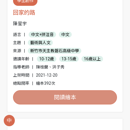
學生創作
回家的路
陳星宇
語言
|
中文+拼注音
中文
主題
|
藝術與人文
來源
|
新竹市天主教磐石高級中學
適讀年齡
|
10-12歲
13-15歲
16歲以上
指導老師
|
陳桂蘭、洪子秀
上架時間
|
2021-12-20
總點閱率
|
繪本392次
閱讀繪本
中