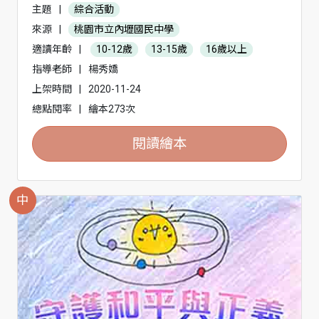
主題
|
綜合活動
來源
|
桃園市立內壢國民中學
適讀年齡
|
10-12歲
13-15歲
16歲以上
指導老師
|
楊秀嬌
上架時間
|
2020-11-24
總點閱率
|
繪本273次
閱讀繪本
中