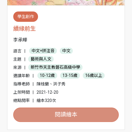
學生創作
續緣前生
李承曄
語言
|
中文+拼注音
中文
主題
|
藝術與人文
來源
|
新竹市天主教磐石高級中學
適讀年齡
|
10-12歲
13-15歲
16歲以上
指導老師
|
陳桂蘭、洪子秀
上架時間
|
2021-12-20
總點閱率
|
繪本320次
閱讀繪本