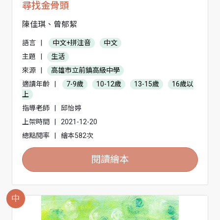
尋找金骨頭
陳佳琪、曾郁絜
語言
|
中文+拼注音
中文
主題
|
生活
來源
|
高雄市立前鎮高級中學
適讀年齡
|
7-9歲
10-12歲
13-15歲
16歲以
上
指導老師
|
邱怡婷
上架時間
|
2021-12-20
總點閱率
|
繪本582次
閱讀繪本
中