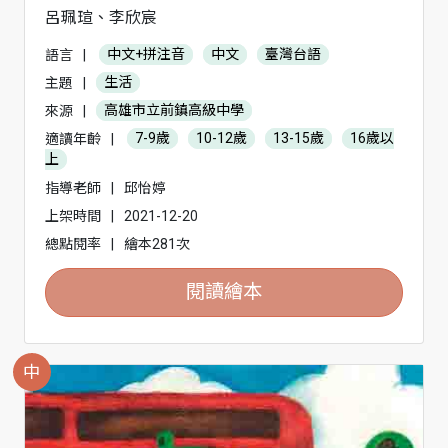
呂珮瑄、李欣宸
語言
|
中文+拼注音
中文
臺灣台語
主題
|
生活
來源
|
高雄市立前鎮高級中學
適讀年齡
|
7-9歲
10-12歲
13-15歲
16歲以
上
指導老師
|
邱怡婷
上架時間
|
2021-12-20
總點閱率
|
繪本281次
閱讀繪本
中