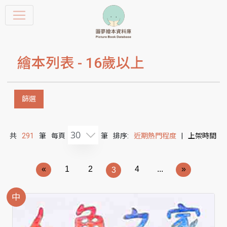
繪本列表 -
16歲以上
篩選
30
共
291
筆
每頁
筆
排序:
近期熱門程度
|
上架時間
«
1
2
4
...
»
3
中