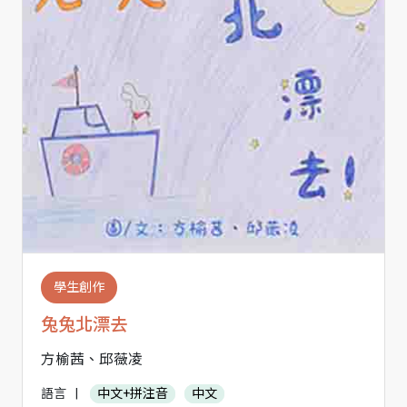
學生創作
兔兔北漂去
方榆茜、邱薇凌
語言
|
中文+拼注音
中文