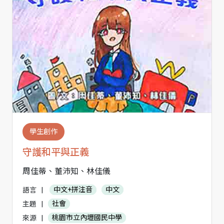
學生創作
守護和平與正義
周佳蒂、董沛知、林佳儀
語言
|
中文+拼注音
中文
主題
|
社會
來源
|
桃園市立內壢國民中學