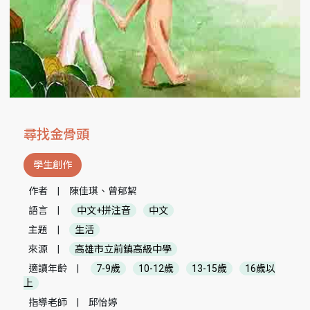
尋找金骨頭
學生創作
作者
|
陳佳琪、曾郁絜
語言
|
中文+拼注音
中文
主題
|
生活
來源
|
高雄市立前鎮高級中學
適讀年齡
|
7-9歲
10-12歲
13-15歲
16歲以
上
指導老師
|
邱怡婷