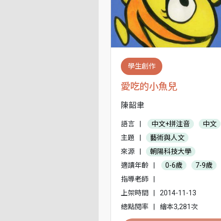
學生創作
愛吃的小魚兒
陳韶聿
語言
|
中文+拼注音
中文
主題
|
藝術與人文
來源
|
朝陽科技大學
適讀年齡
|
0-6歲
7-9歲
指導老師
|
上架時間
|
2014-11-13
總點閱率
|
繪本3,281次