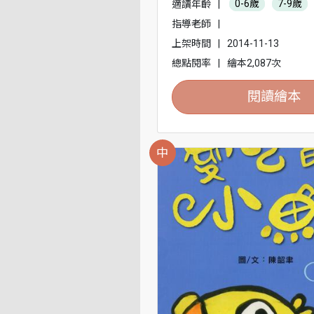
適讀年齡
|
0-6歲
7-9歲
指導老師
|
上架時間
|
2014-11-13
總點閱率
|
繪本2,087次
閱讀繪本
中