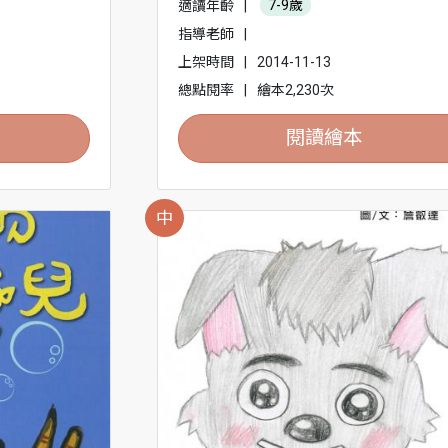
適讀年齡
|
7-9歲
指導老師
|
上架時間
|
2014-11-13
總點閱率
|
繪本2,230次
閱讀繪本
中