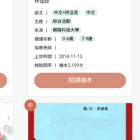
林佳錞
語言
|
中文+拼注音
中文
主題
|
綜合活動
來源
|
朝陽科技大學
適讀年齡
|
0-6歲
7-9歲
指導老師
|
上架時間
|
2014-11-13
總點閱率
|
繪本2,159次
閱讀繪本
中