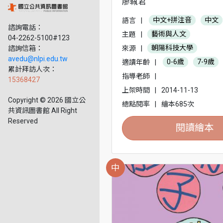
廖珮君
語言
|
中文+拼注音
中文
諮詢電話：
主題
|
藝術與人文
04-2262-5100#123
來源
|
朝陽科技大學
諮詢信箱：
avedu@nlpi.edu.tw
適讀年齡
|
0-6歲
7-9歲
累計拜訪人次：
指導老師
|
15368427
上架時間
|
2014-11-13
Copyright © 2026 國立公
總點閱率
|
繪本685次
共資訊圖書館 All Right
Reserved
閱讀繪本
中