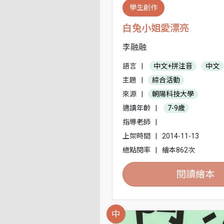
學生創作
白兔小姐愛漂亮
李融融
語言
|
中文+拼注音
中文
主題
|
綜合活動
來源
|
朝陽科技大學
適讀年齡
|
7-9歲
指導老師
|
上架時間
|
2014-11-13
總點閱率
|
繪本862次
閱讀繪本
中