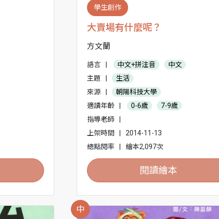
學生創作
大賣場有什麼呢？
方文蘭
語言
|
中文+拼注音
中文
主題
|
生活
來源
|
朝陽科技大學
適讀年齡
|
0-6歲
7-9歲
指導老師
|
上架時間
|
2014-11-13
總點閱率
|
繪本2,097次
閱讀繪本
中