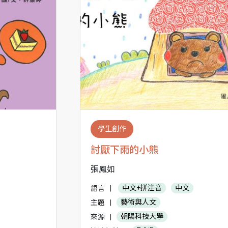
學生創作
討厭下雨的小熊
張鳳如
語言
|
中文+拼注音
中文
主題
|
藝術與人文
來源
|
朝陽科技大學