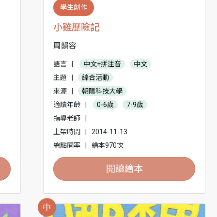
學生創作
小雞歷險記
周韻容
語言
|
中文+拼注音
中文
主題
|
綜合活動
來源
|
朝陽科技大學
適讀年齡
|
0-6歲
7-9歲
指導老師
|
上架時間
|
2014-11-13
總點閱率
|
繪本970次
閱讀繪本
中