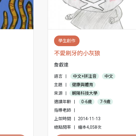
學生創作
不愛刷牙的小灰狼
詹叡達
語言
|
中文+拼注音
中文
主題
|
健康與體育
來源
|
朝陽科技大學
適讀年齡
|
0-6歲
7-9歲
指導老師
|
上架時間
|
2014-11-13
總點閱率
|
繪本4,058次