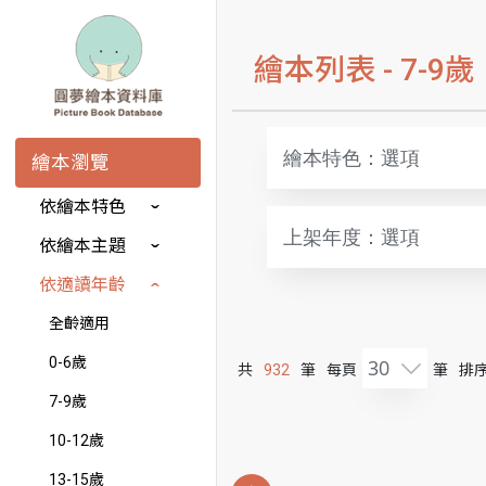
繪本列表 -
7-9歲
繪本特色：選項
繪本瀏覽
依繪本特色
上架年度：選項
依繪本主題
依適讀年齡
全齡適用
0-6歲
30
共
932
筆
每頁
筆
排序
7-9歲
10-12歲
13-15歲