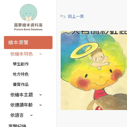
回上一頁
繪本瀏覽
依繪本特色
學生創作
地方特色
優賞作品
依繪本主題
依適讀年齡
依語言
瀏覽紀錄