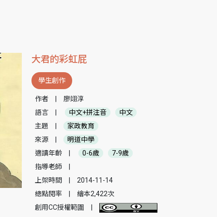
大君的彩虹屁
學生創作
作者
|
廖翊淳
語言
|
中文+拼注音
中文
主題
|
家政教育
來源
|
明道中學
適讀年齡
|
0-6歲
7-9歲
指導老師
|
上架時間
|
2014-11-14
總點閱率
|
繪本2,422次
創用CC授權範圍
|