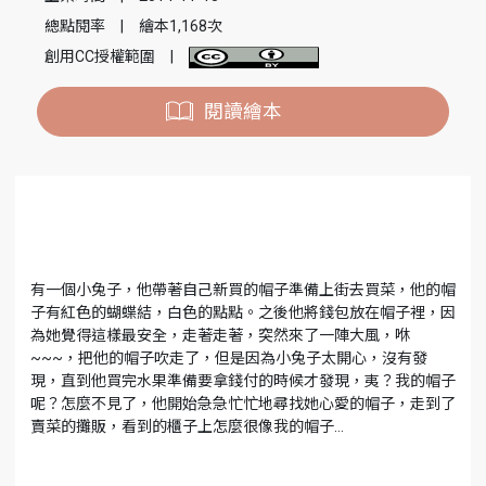
總點閱率
|
繪本1,168次
創用CC授權範圍
|
閱讀繪本
有一個小兔子，他帶著自己新買的帽子準備上街去買菜，他的帽
子有紅色的蝴蝶結，白色的點點。之後他將錢包放在帽子裡，因
為她覺得這樣最安全，走著走著，突然來了一陣大風，咻
~~~，把他的帽子吹走了，但是因為小兔子太開心，沒有發
現，直到他買完水果準備要拿錢付的時候才發現，夷？我的帽子
呢？怎麼不見了，他開始急急忙忙地尋找她心愛的帽子，走到了
賣菜的攤販，看到的櫃子上怎麼很像我的帽子…